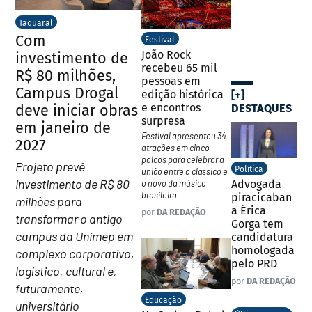
Taquaral
Com
Festival
João Rock
investimento de
recebeu 65 mil
R$ 80 milhões,
pessoas em
Campus Drogal
edição histórica
[+]
e encontros
deve iniciar obras
DESTAQUES
surpresa
em janeiro de
Festival apresentou 34
2027
atrações em cinco
palcos para celebrar a
Projeto prevê
Política
união entre o clássico e
investimento de R$ 80
Advogada
o novo da música
brasileira
piracicaban
milhões para
a Érica
por
DA REDAÇÃO
transformar o antigo
Gorga tem
campus da Unimep em
candidatura
homologada
complexo corporativo,
pelo PRD
logístico, cultural e,
por
DA REDAÇÃO
futuramente,
Educação
universitário