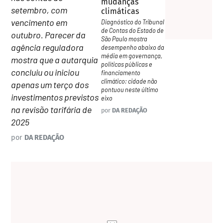
mudanças
setembro, com
climáticas
vencimento em
Diagnóstico do Tribunal
de Contas do Estado de
outubro. Parecer da
São Paulo mostra
agência reguladora
desempenho abaixo da
média em governança,
mostra que a autarquia
políticas públicas e
concluiu ou iniciou
financiamento
climático; cidade não
apenas um terço dos
pontuou neste último
investimentos previstos
eixo
na revisão tarifária de
por
DA REDAÇÃO
2025
por
DA REDAÇÃO