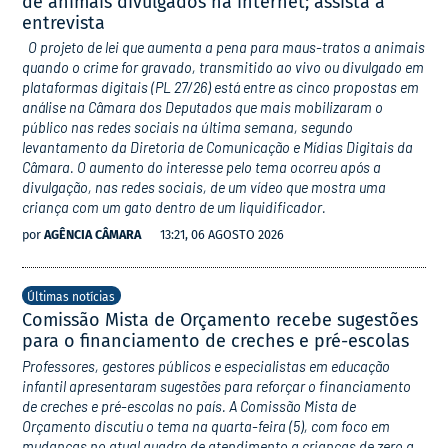
de animais divulgados na internet; assista à
entrevista
O projeto de lei que aumenta a pena para maus-tratos a animais
quando o crime for gravado, transmitido ao vivo ou divulgado em
plataformas digitais (PL 27/26) está entre as cinco propostas em
análise na Câmara dos Deputados que mais mobilizaram o
público nas redes sociais na última semana, segundo
levantamento da Diretoria de Comunicação e Mídias Digitais da
Câmara. O aumento do interesse pelo tema ocorreu após a
divulgação, nas redes sociais, de um vídeo que mostra uma
criança com um gato dentro de um liquidificador.
por
AGÊNCIA CÂMARA
13:21, 06 AGOSTO 2026
Últimas notícias
Comissão Mista de Orçamento recebe sugestões
para o financiamento de creches e pré-escolas
Professores, gestores públicos e especialistas em educação
infantil apresentaram sugestões para reforçar o financiamento
de creches e pré-escolas no país. A Comissão Mista de
Orçamento discutiu o tema na quarta-feira (5), com foco em
mudanças no atual quadro de atendimento a crianças de zero a