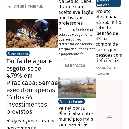
Na Seduc, Bebel
Últimas
notícias
diz que não
por
ANDRÉ THIEFUL
Projeto
aceita avaliação
eleva para
punitiva aos
R$ 250 mil o
professores
teto de
Na reunião também foi
isenção de
cobrado o pagamento
IPI na
dos retroativos
compra de
referentes ao período
em que ficou congelado
carros por
o pagamento de
Saneamento
pessoas com
quinquênio
Tarifa de água e
deficiência
por
DA REDAÇÃO
esgoto sobe
por
AGÊNCIA
CÂMARA
4,79% em
Piracicaba; Semae
executou apenas
14 dos 44
Meio Ambiente
investimentos
Painel ponta
previstos
Piracicaba entre
municípios mais
Reajuste passa a valer
vulneráveis às
nas contas de