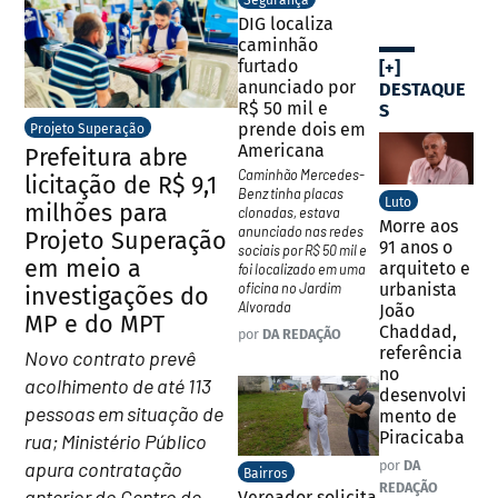
Segurança
DIG localiza
caminhão
furtado
[+]
anunciado por
DESTAQUE
R$ 50 mil e
S
prende dois em
Projeto Superação
Americana
Prefeitura abre
Caminhão Mercedes-
licitação de R$ 9,1
Benz tinha placas
Luto
milhões para
clonadas, estava
Morre aos
anunciado nas redes
Projeto Superação
91 anos o
sociais por R$ 50 mil e
em meio a
arquiteto e
foi localizado em uma
urbanista
oficina no Jardim
investigações do
Alvorada
João
MP e do MPT
Chaddad,
por
DA REDAÇÃO
referência
Novo contrato prevê
no
acolhimento de até 113
desenvolvi
pessoas em situação de
mento de
Piracicaba
rua; Ministério Público
por
DA
apura contratação
Bairros
REDAÇÃO
anterior do Centro de
Vereador solicita