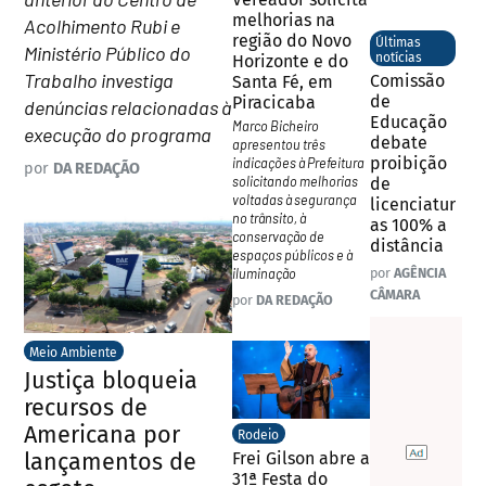
melhorias na
Acolhimento Rubi e
região do Novo
Últimas
Ministério Público do
notícias
Horizonte e do
Trabalho investiga
Comissão
Santa Fé, em
de
Piracicaba
denúncias relacionadas à
Educação
Marco Bicheiro
execução do programa
debate
apresentou três
proibição
indicações à Prefeitura
por
DA REDAÇÃO
solicitando melhorias
de
voltadas à segurança
licenciatur
no trânsito, à
as 100% a
conservação de
distância
espaços públicos e à
iluminação
por
AGÊNCIA
CÂMARA
por
DA REDAÇÃO
Meio Ambiente
Justiça bloqueia
recursos de
Americana por
Rodeio
lançamentos de
Frei Gilson abre a
31ª Festa do