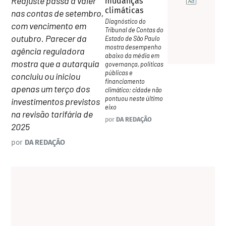
Reajuste passa a valer
mudanças
climáticas
nas contas de setembro,
Diagnóstico do
com vencimento em
Tribunal de Contas do
outubro. Parecer da
Estado de São Paulo
mostra desempenho
agência reguladora
abaixo da média em
mostra que a autarquia
governança, políticas
públicas e
concluiu ou iniciou
financiamento
apenas um terço dos
climático; cidade não
pontuou neste último
investimentos previstos
eixo
na revisão tarifária de
por
DA REDAÇÃO
2025
por
DA REDAÇÃO