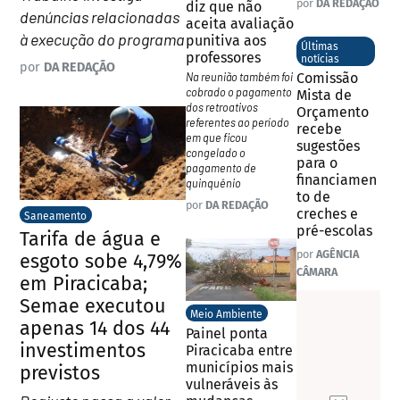
por
DA REDAÇÃO
diz que não
denúncias relacionadas
aceita avaliação
à execução do programa
punitiva aos
Últimas
professores
notícias
por
DA REDAÇÃO
Na reunião também foi
Comissão
cobrado o pagamento
Mista de
dos retroativos
Orçamento
referentes ao período
recebe
em que ficou
sugestões
congelado o
para o
pagamento de
financiamen
quinquênio
to de
por
DA REDAÇÃO
creches e
Saneamento
pré-escolas
Tarifa de água e
por
AGÊNCIA
esgoto sobe 4,79%
CÂMARA
em Piracicaba;
Semae executou
Meio Ambiente
apenas 14 dos 44
Painel ponta
investimentos
Piracicaba entre
municípios mais
previstos
vulneráveis às