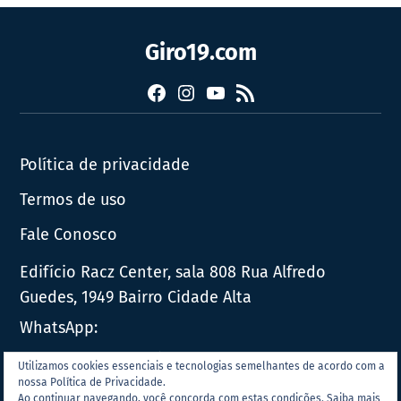
Giro19.com
Facebook
Instagram
YouTube
RSS
Política de privacidade
Termos de uso
Fale Conosco
Edifício Racz Center, sala 808 Rua Alfredo
Guedes, 1949 Bairro Cidade Alta
WhatsApp:
E-mail:
contato@giro19.com.br
Utilizamos cookies essenciais e tecnologias semelhantes de acordo com a
nossa Política de Privacidade.
Ao continuar navegando, você concorda com estas condições.
Saiba mais