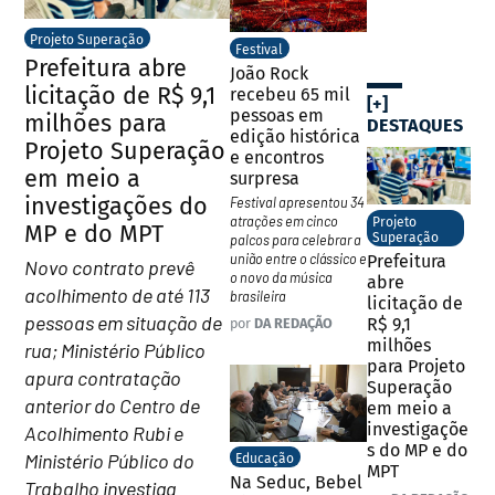
Projeto Superação
Festival
Prefeitura abre
João Rock
licitação de R$ 9,1
recebeu 65 mil
[+]
pessoas em
milhões para
DESTAQUES
edição histórica
Projeto Superação
e encontros
em meio a
surpresa
investigações do
Festival apresentou 34
atrações em cinco
Projeto
MP e do MPT
Superação
palcos para celebrar a
união entre o clássico e
Prefeitura
Novo contrato prevê
o novo da música
abre
acolhimento de até 113
brasileira
licitação de
pessoas em situação de
R$ 9,1
por
DA REDAÇÃO
milhões
rua; Ministério Público
para Projeto
apura contratação
Superação
anterior do Centro de
em meio a
investigaçõe
Acolhimento Rubi e
s do MP e do
Ministério Público do
Educação
MPT
Na Seduc, Bebel
Trabalho investiga