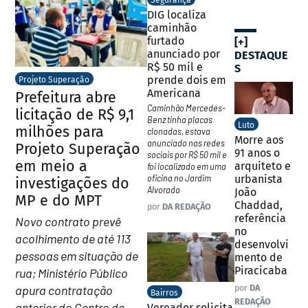
Segurança
DIG localiza
caminhão
furtado
[+]
anunciado por
DESTAQUE
R$ 50 mil e
S
prende dois em
Projeto Superação
Americana
Prefeitura abre
Caminhão Mercedes-
licitação de R$ 9,1
Benz tinha placas
Luto
milhões para
clonadas, estava
Morre aos
anunciado nas redes
Projeto Superação
91 anos o
sociais por R$ 50 mil e
em meio a
arquiteto e
foi localizado em uma
urbanista
oficina no Jardim
investigações do
Alvorada
João
MP e do MPT
Chaddad,
por
DA REDAÇÃO
referência
Novo contrato prevê
no
acolhimento de até 113
desenvolvi
pessoas em situação de
mento de
Piracicaba
rua; Ministério Público
por
DA
apura contratação
Bairros
REDAÇÃO
anterior do Centro de
Vereador solicita