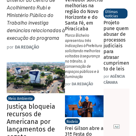
melhorias na
Acolhimento Rubi e
região do Novo
Últimas
Ministério Público do
notícias
Horizonte e do
Trabalho investiga
Projeto
Santa Fé, em
pune quem
Piracicaba
denúncias relacionadas à
abusar de
Marco Bicheiro
execução do programa
processos
apresentou três
judiciais
indicações à Prefeitura
por
DA REDAÇÃO
solicitando melhorias
para
voltadas à segurança
atrasar
no trânsito, à
cumprimen
conservação de
to de leis
espaços públicos e à
iluminação
por
AGÊNCIA
CÂMARA
por
DA REDAÇÃO
Meio Ambiente
Justiça bloqueia
recursos de
Americana por
Rodeio
lançamentos de
Frei Gilson abre a
31ª Festa do