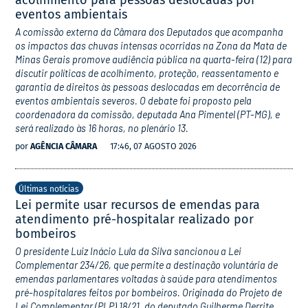
acolhimento para pessoas deslocadas por
eventos ambientais
A comissão externa da Câmara dos Deputados que acompanha
os impactos das chuvas intensas ocorridas na Zona da Mata de
Minas Gerais promove audiência pública na quarta-feira (12) para
discutir políticas de acolhimento, proteção, reassentamento e
garantia de direitos às pessoas deslocadas em decorrência de
eventos ambientais severos. O debate foi proposto pela
coordenadora da comissão, deputada Ana Pimentel (PT-MG), e
será realizado às 16 horas, no plenário 13.
por
AGÊNCIA CÂMARA
17:46, 07 AGOSTO 2026
Últimas notícias
Lei permite usar recursos de emendas para
atendimento pré-hospitalar realizado por
bombeiros
O presidente Luiz Inácio Lula da Silva sancionou a Lei
Complementar 234/26, que permite a destinação voluntária de
emendas parlamentares voltadas à saúde para atendimentos
pré-hospitalares feitos por bombeiros. Originada do Projeto de
Lei Complementar (PLP) 18/21, do deputado Guilherme Derrite