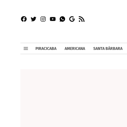
Facebook
Twitter
Instagram
YouTube
RSS
Whatsapp
Google
News
PIRACICABA
AMERICANA
SANTA BÁRBARA