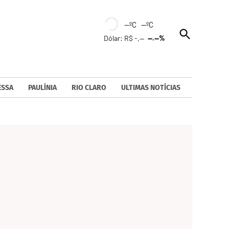
--ºC --ºC
Open
Dólar: R$ -,--
--.--%
Search
ESSA
PAULÍNIA
RIO CLARO
ULTIMAS NOTÍCIAS