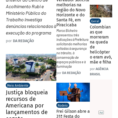
melhorias na
Acolhimento Rubi e
região do Novo
Ministério Público do
Horizonte e do
Trabalho investiga
Santa Fé, em
Geral
Piracicaba
denúncias relacionadas à
Colombian
Marco Bicheiro
as que
execução do programa
apresentou três
morreram
indicações à Prefeitura
por
DA REDAÇÃO
na queda
solicitando melhorias
de
voltadas à segurança
helicópter
no trânsito, à
o eram avó,
conservação de
mãe e filha
espaços públicos e à
iluminação
por
AGÊNCIA
por
DA REDAÇÃO
BRASIL
Meio Ambiente
Justiça bloqueia
recursos de
Americana por
Rodeio
lançamentos de
Frei Gilson abre a
31ª Festa do