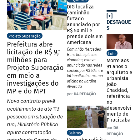
Segurança
DIG localiza
caminhão
[+]
furtado
DESTAQUE
anunciado por
S
R$ 50 mil e
prende dois em
Projeto Superação
Americana
Prefeitura abre
Caminhão Mercedes-
licitação de R$ 9,1
Luto
Benz tinha placas
milhões para
clonadas, estava
Morre aos
anunciado nas redes
91 anos o
Projeto Superação
sociais por R$ 50 mil e
arquiteto e
em meio a
foi localizado em uma
urbanista
oficina no Jardim
investigações do
João
Alvorada
MP e do MPT
Chaddad,
por
DA REDAÇÃO
referência
Novo contrato prevê
no
acolhimento de até 113
desenvolvi
mento de
pessoas em situação de
Piracicaba
rua; Ministério Público
por
DA
apura contratação
Bairros
REDAÇÃO
anterior do Centro de
Vereador solicita