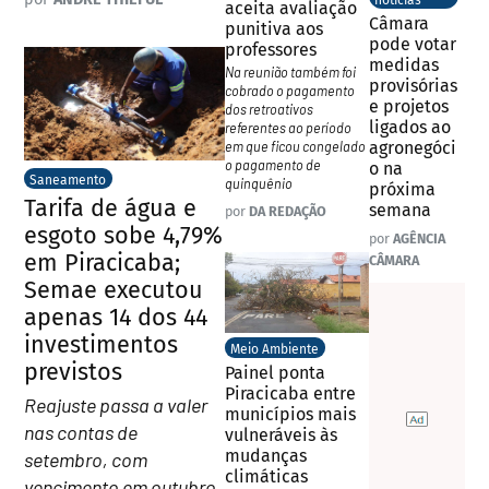
notícias
aceita avaliação
Câmara
punitiva aos
pode votar
professores
medidas
Na reunião também foi
provisórias
cobrado o pagamento
e projetos
dos retroativos
ligados ao
referentes ao período
em que ficou congelado
agronegóci
o pagamento de
o na
Saneamento
quinquênio
próxima
Tarifa de água e
semana
por
DA REDAÇÃO
esgoto sobe 4,79%
por
AGÊNCIA
em Piracicaba;
CÂMARA
Semae executou
apenas 14 dos 44
investimentos
Meio Ambiente
previstos
Painel ponta
Piracicaba entre
Reajuste passa a valer
municípios mais
nas contas de
vulneráveis às
mudanças
setembro, com
climáticas
vencimento em outubro.