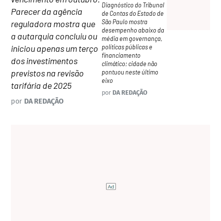
Diagnóstico do Tribunal
Parecer da agência
de Contas do Estado de
São Paulo mostra
reguladora mostra que
desempenho abaixo da
a autarquia concluiu ou
média em governança,
políticas públicas e
iniciou apenas um terço
financiamento
dos investimentos
climático; cidade não
previstos na revisão
pontuou neste último
eixo
tarifária de 2025
por
DA REDAÇÃO
por
DA REDAÇÃO