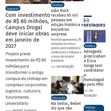
Festival
Taquaral
João Rock
Com investimento
recebeu 65 mil
pessoas em
de R$ 80 milhões,
[+]
edição histórica e
DESTAQUES
Campus Drogal
encontros
deve iniciar obras
surpresa
em janeiro de
Festival apresentou 34
atrações em cinco
2027
Política
palcos para celebrar a
Advogada
união entre o clássico e
Projeto prevê
piracicaban
o novo da música
investimento de R$ 80
brasileira
a Érica
milhões para
Gorga tem
por
DA REDAÇÃO
candidatur
transformar o antigo
a
campus da Unimep em
homologad
complexo corporativo,
a pelo PRD
logístico, cultural e,
por
DA
REDAÇÃO
futuramente,
Educação
universitário
Na Seduc, Bebel
diz que não
Últimas
por
ANDRÉ THIEFUL