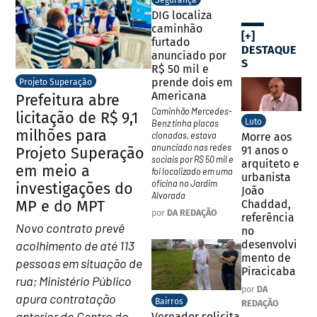
Segurança
DIG localiza
caminhão
[+]
furtado
DESTAQUE
anunciado por
S
R$ 50 mil e
prende dois em
Projeto Superação
Americana
Prefeitura abre
Caminhão Mercedes-
licitação de R$ 9,1
Luto
Benz tinha placas
milhões para
clonadas, estava
Morre aos
anunciado nas redes
91 anos o
Projeto Superação
sociais por R$ 50 mil e
arquiteto e
em meio a
foi localizado em uma
urbanista
oficina no Jardim
investigações do
João
Alvorada
MP e do MPT
Chaddad,
por
DA REDAÇÃO
referência
Novo contrato prevê
no
acolhimento de até 113
desenvolvi
mento de
pessoas em situação de
Piracicaba
rua; Ministério Público
por
DA
apura contratação
Bairros
REDAÇÃO
anterior do Centro de
Vereador solicita