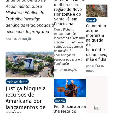
melhorias na
Acolhimento Rubi e
região do Novo
Ministério Público do
Horizonte e do
Trabalho investiga
Santa Fé, em
Geral
Piracicaba
denúncias relacionadas à
Colombian
Marco Bicheiro
as que
execução do programa
apresentou três
morreram
indicações à Prefeitura
por
DA REDAÇÃO
na queda
solicitando melhorias
de
voltadas à segurança
helicópter
no trânsito, à
o eram avó,
conservação de
mãe e filha
espaços públicos e à
iluminação
por
AGÊNCIA
por
DA REDAÇÃO
BRASIL
Meio Ambiente
Justiça bloqueia
recursos de
Americana por
Rodeio
lançamentos de
Frei Gilson abre a
31ª Festa do