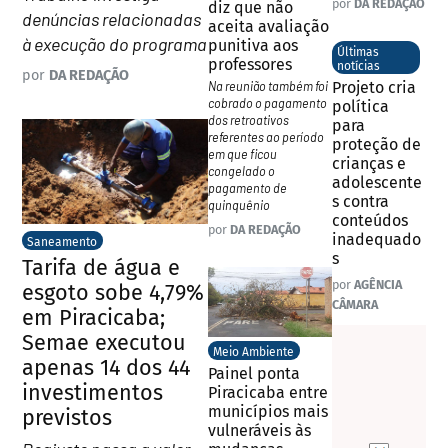
por
DA REDAÇÃO
diz que não
denúncias relacionadas
aceita avaliação
à execução do programa
punitiva aos
Últimas
professores
notícias
por
DA REDAÇÃO
Na reunião também foi
Projeto cria
cobrado o pagamento
política
dos retroativos
para
referentes ao período
proteção de
em que ficou
crianças e
congelado o
adolescente
pagamento de
s contra
quinquênio
conteúdos
por
DA REDAÇÃO
inadequado
Saneamento
s
Tarifa de água e
por
AGÊNCIA
esgoto sobe 4,79%
CÂMARA
em Piracicaba;
Semae executou
Meio Ambiente
apenas 14 dos 44
Painel ponta
investimentos
Piracicaba entre
municípios mais
previstos
vulneráveis às