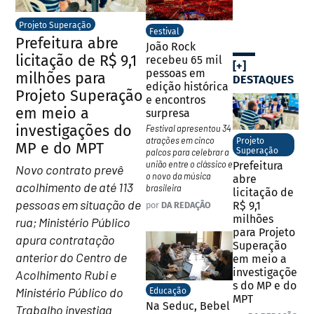
Projeto Superação
Festival
Prefeitura abre
João Rock
licitação de R$ 9,1
recebeu 65 mil
[+]
pessoas em
milhões para
DESTAQUES
edição histórica
Projeto Superação
e encontros
em meio a
surpresa
investigações do
Festival apresentou 34
atrações em cinco
Projeto
MP e do MPT
Superação
palcos para celebrar a
união entre o clássico e
Prefeitura
Novo contrato prevê
o novo da música
abre
acolhimento de até 113
brasileira
licitação de
pessoas em situação de
R$ 9,1
por
DA REDAÇÃO
milhões
rua; Ministério Público
para Projeto
apura contratação
Superação
anterior do Centro de
em meio a
investigaçõe
Acolhimento Rubi e
s do MP e do
Ministério Público do
Educação
MPT
Na Seduc, Bebel
Trabalho investiga