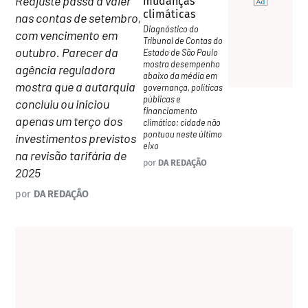
Reajuste passa a valer
mudanças
climáticas
nas contas de setembro,
Diagnóstico do
com vencimento em
Tribunal de Contas do
outubro. Parecer da
Estado de São Paulo
mostra desempenho
agência reguladora
abaixo da média em
mostra que a autarquia
governança, políticas
públicas e
concluiu ou iniciou
financiamento
apenas um terço dos
climático; cidade não
pontuou neste último
investimentos previstos
eixo
na revisão tarifária de
por
DA REDAÇÃO
2025
por
DA REDAÇÃO