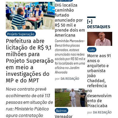
DIG localiza
caminhão
furtado
anunciado por
[+]
R$ 50 mil e
DESTAQUES
prende dois em
Projeto Superação
Americana
Prefeitura abre
Caminhão Mercedes-
Benz tinha placas
licitação de R$ 9,1
clonadas, estava
Luto
milhões para
anunciado nas redes
Morre aos 91
sociais por R$ 50 mil e
Projeto Superação
anos o
foi localizado em uma
arquiteto e
em meio a
oficina no Jardim
urbanista
Alvorada
investigações do
João
por
DA REDAÇÃO
MP e do MPT
Chaddad,
referência
Novo contrato prevê
no
acolhimento de até 113
desenvolvim
ento de
pessoas em situação de
Piracicaba
rua; Ministério Público
Bairros
por
DA REDAÇÃO
apura contratação
Vereador