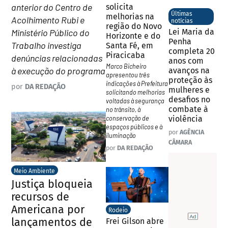
anterior do Centro de
solicita
Últimas
melhorias na
Acolhimento Rubi e
notícias
região do Novo
Ministério Público do
Lei Maria da
Horizonte e do
Penha
Trabalho investiga
Santa Fé, em
completa 20
Piracicaba
denúncias relacionadas
anos com
Marco Bicheiro
à execução do programa
avanços na
apresentou três
proteção às
indicações à Prefeitura
por
DA REDAÇÃO
mulheres e
solicitando melhorias
desafios no
voltadas à segurança
combate à
no trânsito, à
conservação de
violência
espaços públicos e à
por
AGÊNCIA
iluminação
CÂMARA
por
DA REDAÇÃO
Meio Ambiente
Justiça bloqueia
recursos de
Americana por
Rodeio
lançamentos de
Frei Gilson abre