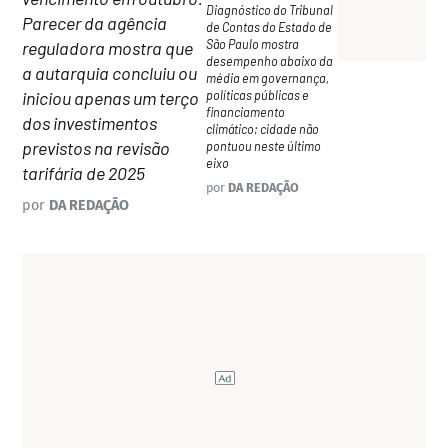
Diagnóstico do Tribunal
Parecer da agência
de Contas do Estado de
São Paulo mostra
reguladora mostra que
desempenho abaixo da
a autarquia concluiu ou
média em governança,
políticas públicas e
iniciou apenas um terço
financiamento
dos investimentos
climático; cidade não
previstos na revisão
pontuou neste último
eixo
tarifária de 2025
por
DA REDAÇÃO
por
DA REDAÇÃO