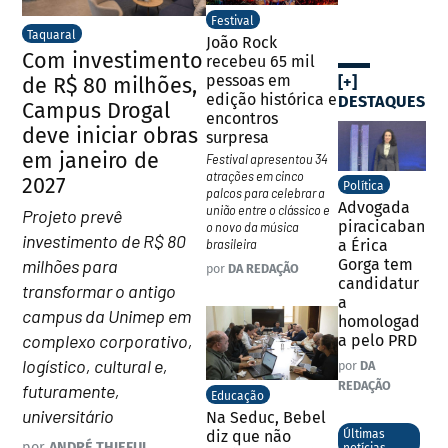
Festival
Taquaral
João Rock
Com investimento
recebeu 65 mil
pessoas em
de R$ 80 milhões,
[+]
edição histórica e
DESTAQUES
Campus Drogal
encontros
deve iniciar obras
surpresa
em janeiro de
Festival apresentou 34
atrações em cinco
2027
Política
palcos para celebrar a
Advogada
união entre o clássico e
Projeto prevê
piracicaban
o novo da música
investimento de R$ 80
brasileira
a Érica
milhões para
Gorga tem
por
DA REDAÇÃO
candidatur
transformar o antigo
a
campus da Unimep em
homologad
complexo corporativo,
a pelo PRD
logístico, cultural e,
por
DA
REDAÇÃO
futuramente,
Educação
universitário
Na Seduc, Bebel
diz que não
Últimas
por
ANDRÉ THIEFUL