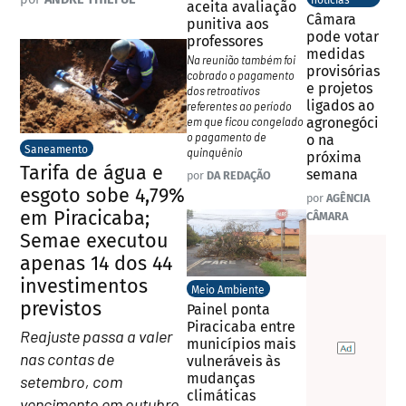
notícias
aceita avaliação
Câmara
punitiva aos
pode votar
professores
medidas
Na reunião também foi
provisórias
cobrado o pagamento
e projetos
dos retroativos
ligados ao
referentes ao período
em que ficou congelado
agronegóci
o pagamento de
o na
Saneamento
quinquênio
próxima
Tarifa de água e
semana
por
DA REDAÇÃO
esgoto sobe 4,79%
por
AGÊNCIA
em Piracicaba;
CÂMARA
Semae executou
apenas 14 dos 44
investimentos
Meio Ambiente
previstos
Painel ponta
Piracicaba entre
Reajuste passa a valer
municípios mais
nas contas de
vulneráveis às
mudanças
setembro, com
climáticas
vencimento em outubro.