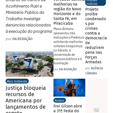
Últimas
melhorias na
notícias
Acolhimento Rubi e
região do Novo
Projeto
Ministério Público do
Horizonte e do
proíbe
Trabalho investiga
Santa Fé, em
condenado
Piracicaba
s por
denúncias relacionadas
crimes
Marco Bicheiro
à execução do programa
contra a
apresentou três
indicações à Prefeitura
democracia
por
DA REDAÇÃO
solicitando melhorias
de
voltadas à segurança
reduzirem
no trânsito, à
pena nas
conservação de
Forças
espaços públicos e à
Armadas
iluminação
por
AGÊNCIA
por
DA REDAÇÃO
CÂMARA
Meio Ambiente
Justiça bloqueia
recursos de
Americana por
Rodeio
lançamentos de
Frei Gilson abre
a 31ª Festa do