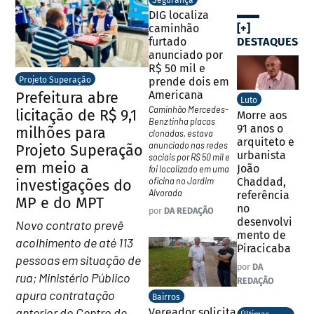
DIG localiza
[+]
caminhão
DESTAQUES
furtado
anunciado por
R$ 50 mil e
prende dois em
Projeto Superação
Americana
Prefeitura abre
Luto
Caminhão Mercedes-
licitação de R$ 9,1
Morre aos
Benz tinha placas
91 anos o
milhões para
clonadas, estava
arquiteto e
anunciado nas redes
Projeto Superação
urbanista
sociais por R$ 50 mil e
em meio a
João
foi localizado em uma
Chaddad,
oficina no Jardim
investigações do
Alvorada
referência
MP e do MPT
no
por
DA REDAÇÃO
desenvolvi
Novo contrato prevê
mento de
acolhimento de até 113
Piracicaba
pessoas em situação de
por
DA
rua; Ministério Público
REDAÇÃO
apura contratação
Bairros
anterior do Centro de
Vereador solicita