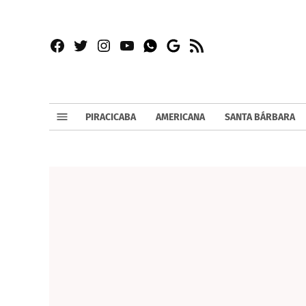
Facebook
Twitter
Instagram
YouTube
RSS
Whatsapp
Google
News
PIRACICABA
AMERICANA
SANTA BÁRBARA