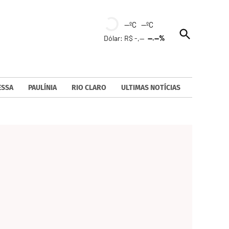
--ºC --ºC
Open
Dólar: R$ -,--
--.--%
Search
ESSA
PAULÍNIA
RIO CLARO
ULTIMAS NOTÍCIAS