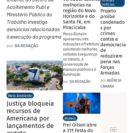
Últimas
melhorias na
notícias
Acolhimento Rubi e
região do Novo
Projeto
Ministério Público do
Horizonte e do
proíbe
Trabalho investiga
Santa Fé, em
condenado
Piracicaba
s por
denúncias relacionadas
crimes
Marco Bicheiro
à execução do programa
contra a
apresentou três
indicações à Prefeitura
democracia
por
DA REDAÇÃO
solicitando melhorias
de
voltadas à segurança
reduzirem
no trânsito, à
pena nas
conservação de
Forças
espaços públicos e à
Armadas
iluminação
por
AGÊNCIA
por
DA REDAÇÃO
CÂMARA
Meio Ambiente
Justiça bloqueia
recursos de
Americana por
Rodeio
lançamentos de
Frei Gilson abre
a 31ª Festa do