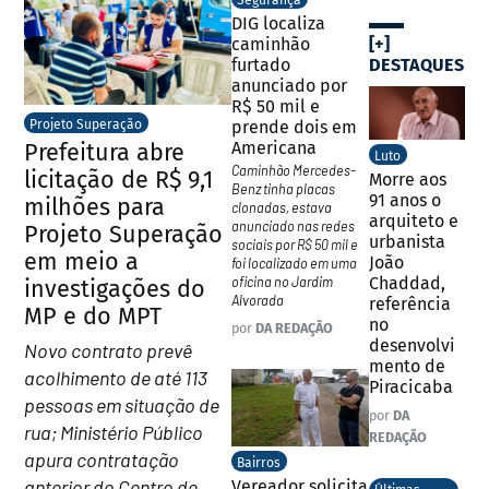
DIG localiza
[+]
caminhão
DESTAQUES
furtado
anunciado por
R$ 50 mil e
prende dois em
Projeto Superação
Americana
Prefeitura abre
Luto
Caminhão Mercedes-
licitação de R$ 9,1
Morre aos
Benz tinha placas
91 anos o
milhões para
clonadas, estava
arquiteto e
anunciado nas redes
Projeto Superação
urbanista
sociais por R$ 50 mil e
em meio a
João
foi localizado em uma
Chaddad,
oficina no Jardim
investigações do
Alvorada
referência
MP e do MPT
no
por
DA REDAÇÃO
desenvolvi
Novo contrato prevê
mento de
acolhimento de até 113
Piracicaba
pessoas em situação de
por
DA
rua; Ministério Público
REDAÇÃO
apura contratação
Bairros
anterior do Centro de
Vereador solicita