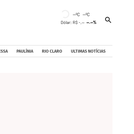
--ºC --ºC
Open
Dólar: R$ -,--
--.--%
Search
ESSA
PAULÍNIA
RIO CLARO
ULTIMAS NOTÍCIAS