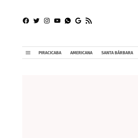
Facebook
Twitter
Instagram
YouTube
RSS
Whatsapp
Google
News
PIRACICABA
AMERICANA
SANTA BÁRBARA