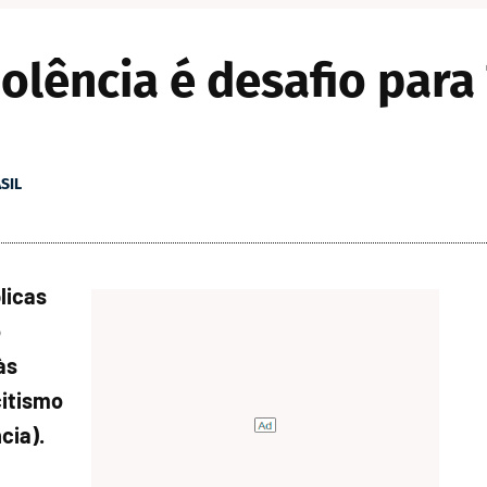
olência é desafio para
SIL
licas
o
às
citismo
cia).