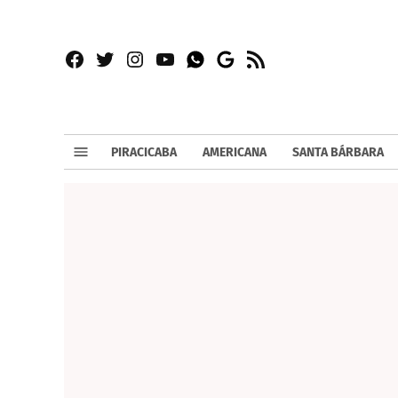
Facebook
Twitter
Instagram
YouTube
RSS
Whatsapp
Google
News
PIRACICABA
AMERICANA
SANTA BÁRBARA