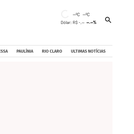
--ºC --ºC
Open
Dólar: R$ -,--
--.--%
Search
ESSA
PAULÍNIA
RIO CLARO
ULTIMAS NOTÍCIAS