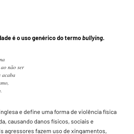
ldade é o uso genérico do termo
bullying
.
uma
 ao não ser
a acaba
smo,
.
inglesa e define uma forma de violência física
a, causando danos físicos, sociais e
is agressores fazem uso de xingamentos,