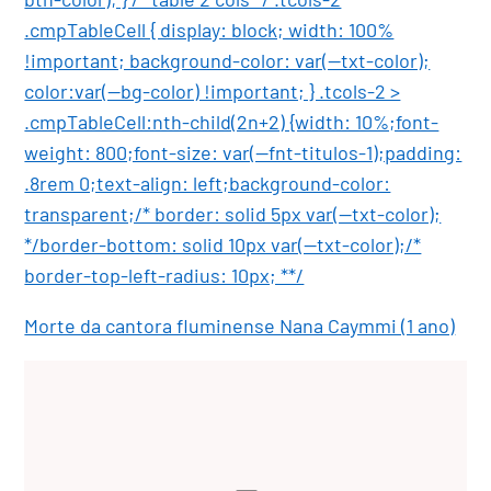
.cmpTableCell { display: block; width: 100%
!important; background-color: var(--txt-color);
color:var(--bg-color) !important; } .tcols-2 >
.cmpTableCell:nth-child(2n+2) {width: 10%;font-
weight: 800;font-size: var(--fnt-titulos-1);padding:
.8rem 0;text-align: left;background-color:
transparent;/* border: solid 5px var(--txt-color);
*/border-bottom: solid 10px var(--txt-color);/*
border-top-left-radius: 10px; **/
Morte da cantora fluminense Nana Caymmi (1 ano)