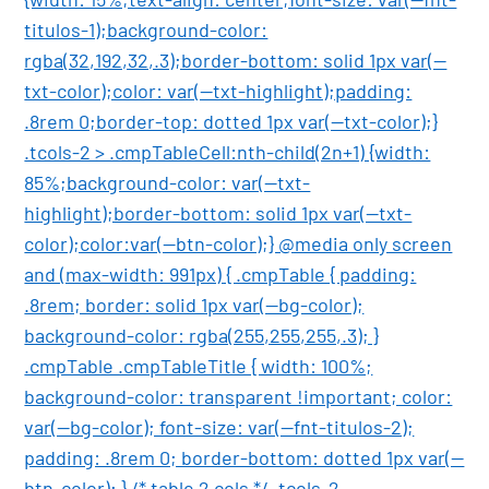
titulos-1);background-color:
rgba(32,192,32,.3);border-bottom: solid 1px var(--
txt-color);color: var(--txt-highlight);padding:
.8rem 0;border-top: dotted 1px var(--txt-color);}
.tcols-2 > .cmpTableCell:nth-child(2n+1) {width:
85%;background-color: var(--txt-
highlight);border-bottom: solid 1px var(--txt-
color);color:var(--btn-color);} @media only screen
and (max-width: 991px) { .cmpTable { padding:
.8rem; border: solid 1px var(--bg-color);
background-color: rgba(255,255,255,.3); }
.cmpTable .cmpTableTitle { width: 100%;
background-color: transparent !important; color:
var(--bg-color); font-size: var(--fnt-titulos-2);
padding: .8rem 0; border-bottom: dotted 1px var(--
btn-color); } /* table 2 cols */ .tcols-2