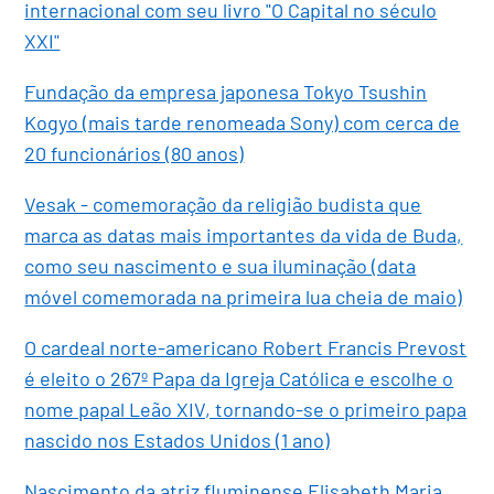
internacional com seu livro "O Capital no século
XXI"
Fundação da empresa japonesa Tokyo Tsushin
Kogyo (mais tarde renomeada Sony) com cerca de
20 funcionários (80 anos)
Vesak - comemoração da religião budista que
marca as datas mais importantes da vida de Buda,
como seu nascimento e sua iluminação (data
móvel comemorada na primeira lua cheia de maio)
O cardeal norte-americano Robert Francis Prevost
é eleito o 267º Papa da Igreja Católica e escolhe o
nome papal Leão XIV, tornando-se o primeiro papa
nascido nos Estados Unidos (1 ano)
Nascimento da atriz fluminense Elisabeth Maria