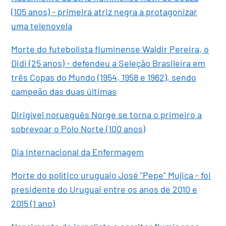
(105 anos) - primeira atriz negra a protagonizar
uma telenovela
Morte do futebolista fluminense Waldir Pereira, o
Didi (25 anos) - defendeu a Seleção Brasileira em
três Copas do Mundo (1954, 1958 e 1962), sendo
campeão das duas últimas
Dirigível norueguês Norge se torna o primeiro a
sobrevoar o Polo Norte (100 anos)
Dia Internacional da Enfermagem
Morte do político uruguaio José "Pepe" Mujica - foi
presidente do Uruguai entre os anos de 2010 e
2015 (1 ano)