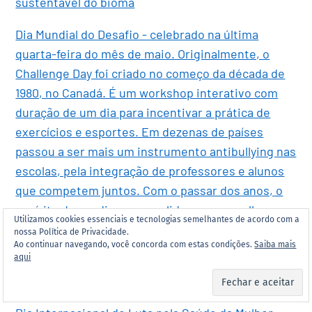
sustentável do bioma
Dia Mundial do Desafio - celebrado na última
quarta-feira do mês de maio. Originalmente, o
Challenge Day foi criado no começo da década de
1980, no Canadá. É um workshop interativo com
duração de um dia para incentivar a prática de
exercícios e esportes. Em dezenas de países
passou a ser mais um instrumento antibullying nas
escolas, pela integração de professores e alunos
que competem juntos. Com o passar dos anos, o
espírito desse dia se consolidou e se espalhou por
Utilizamos cookies essenciais e tecnologias semelhantes de acordo com a
todo o mundo
nossa Política de Privacidade.
Ao continuar navegando, você concorda com estas condições.
Saiba mais
aqui
Dia Nacional de Luta pela Redução da Mortalidade
Materna