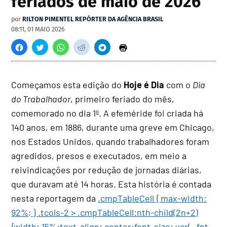
feriados de maio de 2026
por
RILTON PIMENTEL REPÓRTER DA AGÊNCIA BRASIL
08:11, 01 MAIO 2026
Começamos esta edição do
Hoje é Dia
com o
Dia
do Trabalhador
, primeiro feriado do mês,
comemorado no dia 1º. A efeméride foi criada há
140 anos, em 1886, durante uma greve em Chicago,
nos Estados Unidos, quando trabalhadores foram
agredidos, presos e executados, em meio a
reivindicações por redução de jornadas diárias,
que duravam até 14 horas. Esta história é contada
nesta reportagem da
.cmpTableCell { max-width:
92%; } .tcols-2 > .cmpTableCell:nth-child(2n+2)
{width: 15%;text-align: center;font-size: var(--fnt-