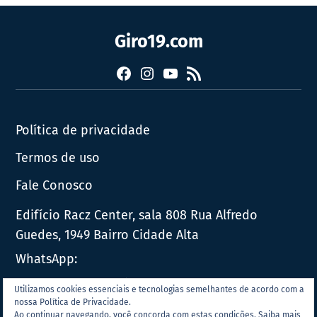
Giro19.com
Facebook
Instagram
YouTube
RSS
Política de privacidade
Termos de uso
Fale Conosco
Edifício Racz Center, sala 808 Rua Alfredo
Guedes, 1949 Bairro Cidade Alta
WhatsApp:
E-mail:
contato@giro19.com.br
Utilizamos cookies essenciais e tecnologias semelhantes de acordo com a
nossa Política de Privacidade.
Ao continuar navegando, você concorda com estas condições.
Saiba mais