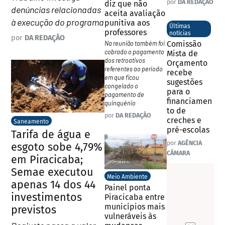
por
DA REDAÇÃO
diz que não
denúncias relacionadas
aceita avaliação
à execução do programa
punitiva aos
Últimas
professores
notícias
por
DA REDAÇÃO
Na reunião também foi
Comissão
cobrado o pagamento
Mista de
dos retroativos
Orçamento
referentes ao período
recebe
em que ficou
sugestões
congelado o
para o
pagamento de
financiamen
quinquênio
to de
por
DA REDAÇÃO
creches e
Saneamento
pré-escolas
Tarifa de água e
por
AGÊNCIA
esgoto sobe 4,79%
CÂMARA
em Piracicaba;
Semae executou
Meio Ambiente
apenas 14 dos 44
Painel ponta
investimentos
Piracicaba entre
municípios mais
previstos
vulneráveis às