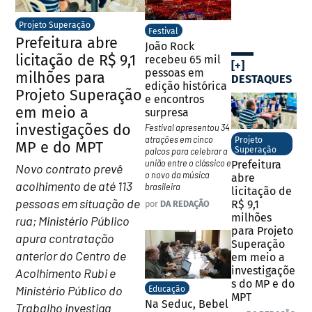
Projeto Superação
Festival
Prefeitura abre
João Rock
licitação de R$ 9,1
recebeu 65 mil
[+]
pessoas em
milhões para
DESTAQUES
edição histórica
Projeto Superação
e encontros
em meio a
surpresa
investigações do
Festival apresentou 34
atrações em cinco
Projeto
MP e do MPT
Superação
palcos para celebrar a
união entre o clássico e
Prefeitura
Novo contrato prevê
o novo da música
abre
acolhimento de até 113
brasileira
licitação de
pessoas em situação de
R$ 9,1
por
DA REDAÇÃO
milhões
rua; Ministério Público
para Projeto
apura contratação
Superação
anterior do Centro de
em meio a
investigaçõe
Acolhimento Rubi e
s do MP e do
Ministério Público do
Educação
MPT
Na Seduc, Bebel
Trabalho investiga