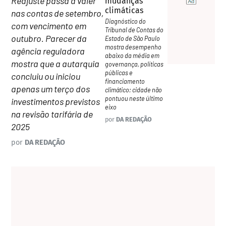
Reajuste passa a valer
mudanças
climáticas
nas contas de setembro,
Diagnóstico do
com vencimento em
Tribunal de Contas do
outubro. Parecer da
Estado de São Paulo
mostra desempenho
agência reguladora
abaixo da média em
mostra que a autarquia
governança, políticas
públicas e
concluiu ou iniciou
financiamento
apenas um terço dos
climático; cidade não
pontuou neste último
investimentos previstos
eixo
na revisão tarifária de
por
DA REDAÇÃO
2025
por
DA REDAÇÃO