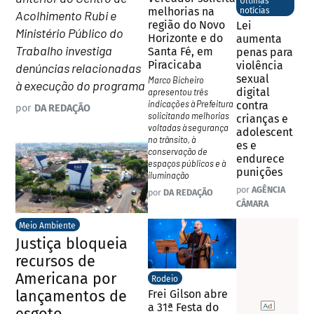
Últimas
melhorias na
notícias
Acolhimento Rubi e
região do Novo
Lei
Ministério Público do
Horizonte e do
aumenta
Trabalho investiga
Santa Fé, em
penas para
Piracicaba
violência
denúncias relacionadas
sexual
Marco Bicheiro
à execução do programa
digital
apresentou três
indicações à Prefeitura
contra
por
DA REDAÇÃO
solicitando melhorias
crianças e
voltadas à segurança
adolescent
no trânsito, à
es e
conservação de
endurece
espaços públicos e à
punições
iluminação
por
AGÊNCIA
por
DA REDAÇÃO
CÂMARA
Meio Ambiente
Justiça bloqueia
recursos de
Americana por
Rodeio
lançamentos de
Frei Gilson abre
a 31ª Festa do