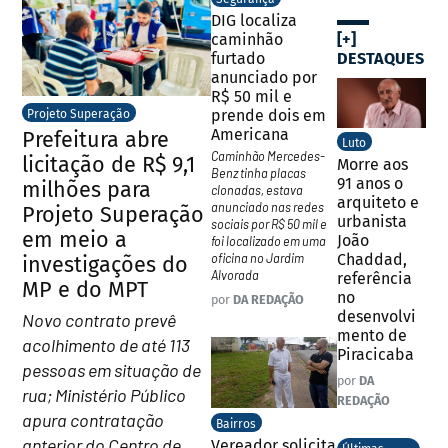
DIG localiza
[+]
caminhão
DESTAQUES
furtado
anunciado por
R$ 50 mil e
prende dois em
Projeto Superação
Americana
Prefeitura abre
Luto
Caminhão Mercedes-
licitação de R$ 9,1
Morre aos
Benz tinha placas
91 anos o
milhões para
clonadas, estava
arquiteto e
anunciado nas redes
Projeto Superação
urbanista
sociais por R$ 50 mil e
em meio a
João
foi localizado em uma
oficina no Jardim
Chaddad,
investigações do
Alvorada
referência
MP e do MPT
no
por
DA REDAÇÃO
desenvolvi
Novo contrato prevê
mento de
acolhimento de até 113
Piracicaba
pessoas em situação de
por
DA
rua; Ministério Público
REDAÇÃO
apura contratação
Bairros
anterior do Centro de
Vereador solicita