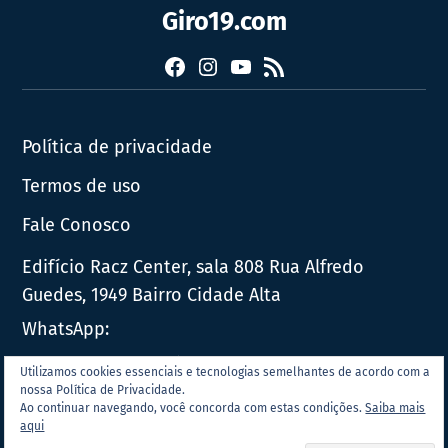
Giro19.com
Facebook
Instagram
YouTube
RSS
Política de privacidade
Termos de uso
Fale Conosco
Edifício Racz Center, sala 808 Rua Alfredo
Guedes, 1949 Bairro Cidade Alta
WhatsApp:
E-mail:
contato@giro19.com.br
Utilizamos cookies essenciais e tecnologias semelhantes de acordo com a
nossa Política de Privacidade.
Ao continuar navegando, você concorda com estas condições.
Saiba mais
© 2026 | TODOS OS DIREITOS RESERVADOS AO GIRO19.COM.BR.
aqui
ESTE MATERIAL NÃO PODE SER PUBLICADO, TRANSMITIDO POR