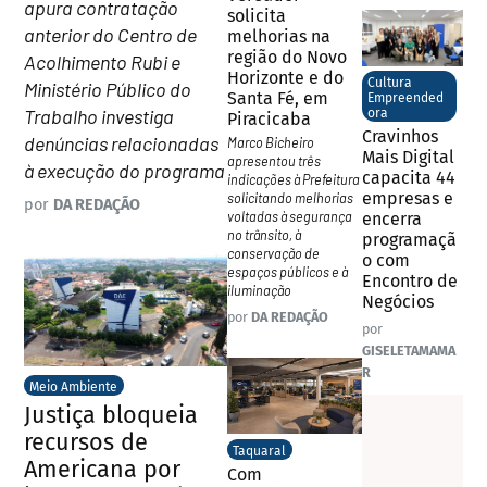
apura contratação
solicita
anterior do Centro de
melhorias na
região do Novo
Acolhimento Rubi e
Horizonte e do
Cultura
Ministério Público do
Santa Fé, em
Empreended
Trabalho investiga
ora
Piracicaba
Cravinhos
denúncias relacionadas
Marco Bicheiro
Mais Digital
apresentou três
à execução do programa
capacita 44
indicações à Prefeitura
empresas e
solicitando melhorias
por
DA REDAÇÃO
voltadas à segurança
encerra
no trânsito, à
programaçã
conservação de
o com
espaços públicos e à
Encontro de
iluminação
Negócios
por
DA REDAÇÃO
por
GISELETAMAMA
R
Meio Ambiente
Justiça bloqueia
recursos de
Taquaral
Americana por
Com