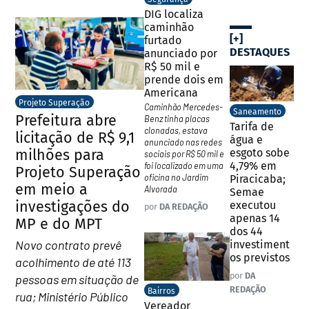
DIG localiza
caminhão
[+]
furtado
DESTAQUES
anunciado por
R$ 50 mil e
prende dois em
Americana
Projeto Superação
Caminhão Mercedes-
Saneamento
Prefeitura abre
Benz tinha placas
Tarifa de
clonadas, estava
licitação de R$ 9,1
água e
anunciado nas redes
milhões para
esgoto sobe
sociais por R$ 50 mil e
4,79% em
foi localizado em uma
Projeto Superação
oficina no Jardim
Piracicaba;
em meio a
Alvorada
Semae
investigações do
executou
por
DA REDAÇÃO
apenas 14
MP e do MPT
dos 44
Novo contrato prevê
investiment
os previstos
acolhimento de até 113
por
DA
pessoas em situação de
REDAÇÃO
Bairros
rua; Ministério Público
Vereador