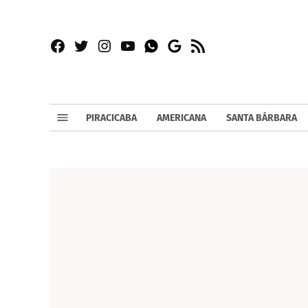
Facebook
Twitter
Instagram
YouTube
RSS
Whatsapp
Google
News
PIRACICABA
AMERICANA
SANTA BÁRBARA