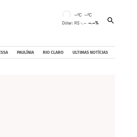
--ºC --ºC
Open
Dólar: R$ -,--
--.--%
Search
ESSA
PAULÍNIA
RIO CLARO
ULTIMAS NOTÍCIAS