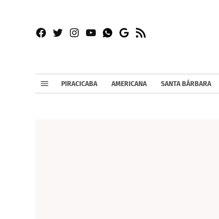
Facebook
Twitter
Instagram
YouTube
RSS
Whatsapp
Google
News
PIRACICABA
AMERICANA
SANTA BÁRBARA