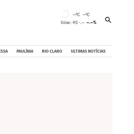
--ºC --ºC
Open
Dólar: R$ -,--
--.--%
Search
ESSA
PAULÍNIA
RIO CLARO
ULTIMAS NOTÍCIAS