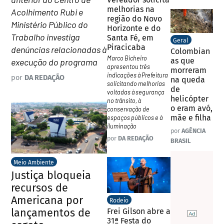
melhorias na
Acolhimento Rubi e
região do Novo
Ministério Público do
Horizonte e do
Trabalho investiga
Santa Fé, em
Geral
Piracicaba
denúncias relacionadas à
Colombian
Marco Bicheiro
as que
execução do programa
apresentou três
morreram
indicações à Prefeitura
por
DA REDAÇÃO
na queda
solicitando melhorias
de
voltadas à segurança
helicópter
no trânsito, à
o eram avó,
conservação de
mãe e filha
espaços públicos e à
iluminação
por
AGÊNCIA
por
DA REDAÇÃO
BRASIL
Meio Ambiente
Justiça bloqueia
recursos de
Americana por
Rodeio
lançamentos de
Frei Gilson abre a
31ª Festa do