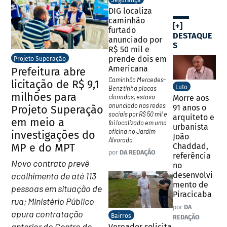
Segurança
DIG localiza
caminhão
[+]
furtado
DESTAQUE
anunciado por
S
R$ 50 mil e
prende dois em
Projeto Superação
Americana
Prefeitura abre
Caminhão Mercedes-
licitação de R$ 9,1
Luto
Benz tinha placas
milhões para
clonadas, estava
Morre aos
anunciado nas redes
91 anos o
Projeto Superação
sociais por R$ 50 mil e
arquiteto e
em meio a
foi localizado em uma
urbanista
oficina no Jardim
investigações do
João
Alvorada
MP e do MPT
Chaddad,
por
DA REDAÇÃO
referência
Novo contrato prevê
no
acolhimento de até 113
desenvolvi
mento de
pessoas em situação de
Piracicaba
rua; Ministério Público
por
DA
apura contratação
Bairros
REDAÇÃO
anterior do Centro de
Vereador solicita