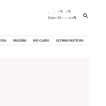
--ºC --ºC
Open
Dólar: R$ -,--
--.--%
Search
ESSA
PAULÍNIA
RIO CLARO
ULTIMAS NOTÍCIAS