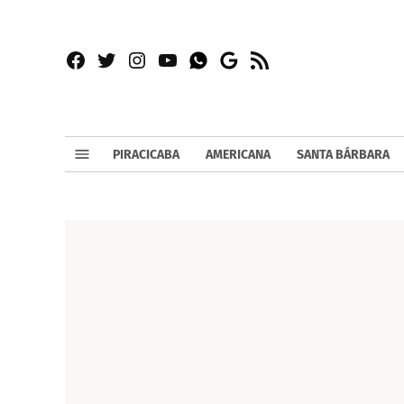
Facebook
Twitter
Instagram
YouTube
RSS
Whatsapp
Google
News
PIRACICABA
AMERICANA
SANTA BÁRBARA