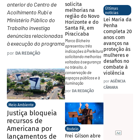
anterior do Centro de
solicita
Últimas
melhorias na
Acolhimento Rubi e
notícias
região do Novo
Ministério Público do
Lei Maria da
Horizonte e do
Penha
Trabalho investiga
Santa Fé, em
completa 20
Piracicaba
denúncias relacionadas
anos com
Marco Bicheiro
à execução do programa
avanços na
apresentou três
proteção às
indicações à Prefeitura
por
DA REDAÇÃO
mulheres e
solicitando melhorias
desafios no
voltadas à segurança
combate à
no trânsito, à
conservação de
violência
espaços públicos e à
por
AGÊNCIA
iluminação
CÂMARA
por
DA REDAÇÃO
Meio Ambiente
Justiça bloqueia
recursos de
Americana por
Rodeio
lançamentos de
Frei Gilson abre