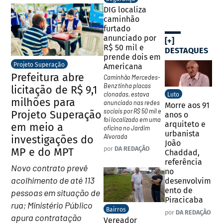
DIG localiza
caminhão
furtado
anunciado por
[+]
R$ 50 mil e
DESTAQUES
prende dois em
Projeto Superação
Americana
Prefeitura abre
Caminhão Mercedes-
Benz tinha placas
licitação de R$ 9,1
clonadas, estava
Luto
milhões para
anunciado nas redes
Morre aos 91
sociais por R$ 50 mil e
Projeto Superação
anos o
foi localizado em uma
arquiteto e
em meio a
oficina no Jardim
urbanista
Alvorada
investigações do
João
por
DA REDAÇÃO
MP e do MPT
Chaddad,
referência
Novo contrato prevê
no
acolhimento de até 113
desenvolvim
ento de
pessoas em situação de
Piracicaba
rua; Ministério Público
Bairros
por
DA REDAÇÃO
apura contratação
Vereador