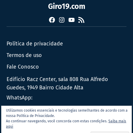
Giro19.com
Facebook
Instagram
YouTube
RSS
Política de privacidade
Termos de uso
Fale Conosco
Edifício Racz Center, sala 808 Rua Alfredo
Guedes, 1949 Bairro Cidade Alta
WhatsApp:
E-mail:
contato@giro19.com.br
Utilizamos cookies essenciais e tecnologias semelhantes de acordo com a
nossa Política de Privacidade.
Ao continuar navegando, você concorda com estas condições.
Saiba mais
© 2026 | TODOS OS DIREITOS RESERVADOS AO GIRO19.COM.BR.
aqui
ESTE MATERIAL NÃO PODE SER PUBLICADO, TRANSMITIDO POR