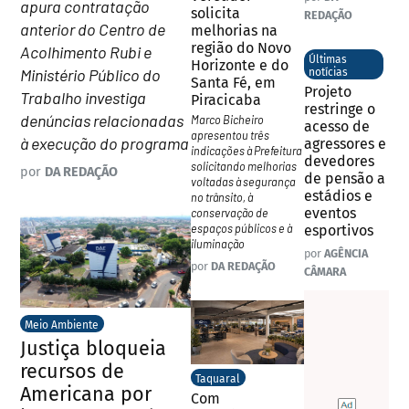
apura contratação
solicita
REDAÇÃO
anterior do Centro de
melhorias na
região do Novo
Acolhimento Rubi e
Últimas
Horizonte e do
Ministério Público do
notícias
Santa Fé, em
Projeto
Trabalho investiga
Piracicaba
restringe o
denúncias relacionadas
Marco Bicheiro
acesso de
apresentou três
à execução do programa
agressores e
indicações à Prefeitura
devedores
solicitando melhorias
por
DA REDAÇÃO
de pensão a
voltadas à segurança
estádios e
no trânsito, à
eventos
conservação de
espaços públicos e à
esportivos
iluminação
por
AGÊNCIA
por
DA REDAÇÃO
CÂMARA
Meio Ambiente
Justiça bloqueia
recursos de
Taquaral
Americana por
Com