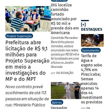
DIG localiza
caminhão
furtado
anunciado por
R$ 50 mil e
[+]
prende dois em
DESTAQUES
Americana
Projeto Superação
Caminhão Mercedes-
Prefeitura abre
Benz tinha placas
clonadas, estava
licitação de R$ 9,1
anunciado nas redes
Saneamento
milhões para
sociais por R$ 50 mil e
Tarifa de
foi localizado em uma
Projeto Superação
água e
oficina no Jardim
esgoto sobe
em meio a
Alvorada
4,79% em
investigações do
por
DA REDAÇÃO
Piracicaba;
MP e do MPT
Semae
executou
Novo contrato prevê
apenas 14
acolhimento de até 113
dos 44
investiment
pessoas em situação de
os previstos
Bairros
rua; Ministério Público
Vereador
por
DA