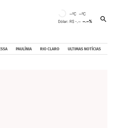
--ºC --ºC
Open
Dólar: R$ -,--
--.--%
Search
ESSA
PAULÍNIA
RIO CLARO
ULTIMAS NOTÍCIAS