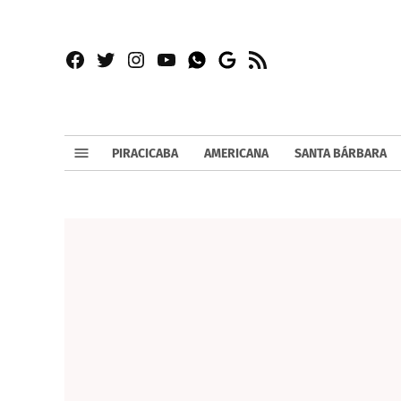
Facebook
Twitter
Instagram
YouTube
RSS
Whatsapp
Google
News
PIRACICABA
AMERICANA
SANTA BÁRBARA