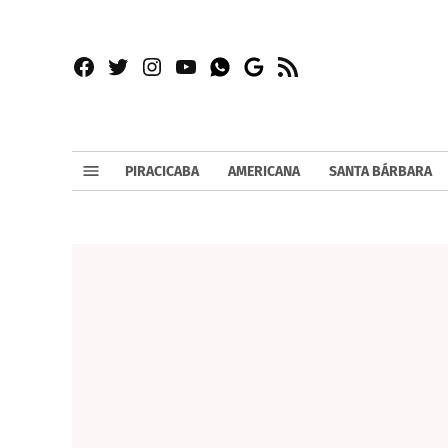
Facebook
Twitter
Instagram
YouTube
RSS
Whatsapp
Google
News
PIRACICABA
AMERICANA
SANTA BÁRBARA