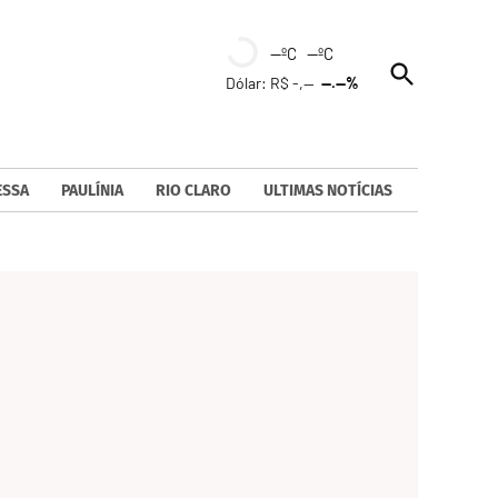
--ºC --ºC
Open
Dólar: R$ -,--
--.--%
Search
ESSA
PAULÍNIA
RIO CLARO
ULTIMAS NOTÍCIAS