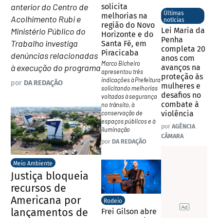
anterior do Centro de
solicita
Últimas
melhorias na
Acolhimento Rubi e
notícias
região do Novo
Ministério Público do
Lei Maria da
Horizonte e do
Penha
Trabalho investiga
Santa Fé, em
completa 20
Piracicaba
denúncias relacionadas
anos com
Marco Bicheiro
à execução do programa
avanços na
apresentou três
proteção às
indicações à Prefeitura
por
DA REDAÇÃO
mulheres e
solicitando melhorias
desafios no
voltadas à segurança
combate à
no trânsito, à
conservação de
violência
espaços públicos e à
por
AGÊNCIA
iluminação
CÂMARA
por
DA REDAÇÃO
Meio Ambiente
Justiça bloqueia
recursos de
Americana por
Rodeio
lançamentos de
Frei Gilson abre