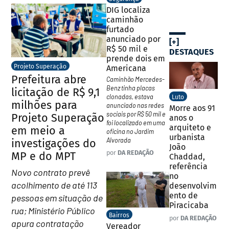
DIG localiza
caminhão
furtado
anunciado por
[+]
R$ 50 mil e
DESTAQUES
prende dois em
Projeto Superação
Americana
Prefeitura abre
Caminhão Mercedes-
Benz tinha placas
licitação de R$ 9,1
clonadas, estava
Luto
milhões para
anunciado nas redes
Morre aos 91
sociais por R$ 50 mil e
Projeto Superação
anos o
foi localizado em uma
arquiteto e
em meio a
oficina no Jardim
urbanista
Alvorada
investigações do
João
por
DA REDAÇÃO
MP e do MPT
Chaddad,
referência
Novo contrato prevê
no
acolhimento de até 113
desenvolvim
ento de
pessoas em situação de
Piracicaba
rua; Ministério Público
Bairros
por
DA REDAÇÃO
apura contratação
Vereador