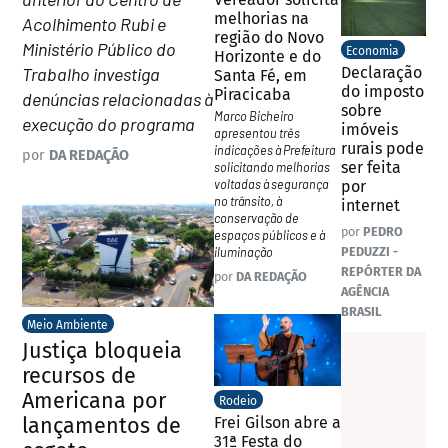
melhorias na
Acolhimento Rubi e
região do Novo
Ministério Público do
Economia
Horizonte e do
Trabalho investiga
Declaração
Santa Fé, em
do imposto
Piracicaba
denúncias relacionadas à
sobre
Marco Bicheiro
execução do programa
imóveis
apresentou três
rurais pode
indicações à Prefeitura
por
DA REDAÇÃO
ser feita
solicitando melhorias
voltadas à segurança
por
no trânsito, à
internet
conservação de
por
PEDRO
espaços públicos e à
PEDUZZI -
iluminação
REPÓRTER DA
por
DA REDAÇÃO
AGÊNCIA
BRASIL
Meio Ambiente
Justiça bloqueia
recursos de
Americana por
Rodeio
lançamentos de
Frei Gilson abre a
31ª Festa do