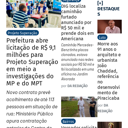
Segurança
[+]
DIG localiza
DESTAQUE
caminhão
S
furtado
anunciado por
R$ 50 mil e
prende dois em
Projeto Superação
Luto
Americana
Prefeitura abre
Morre aos
Caminhão Mercedes-
licitação de R$ 9,1
91 anos o
Benz tinha placas
milhões para
arquiteto e
clonadas, estava
anunciado nas redes
urbanista
Projeto Superação
sociais por R$ 50 mil e
João
em meio a
foi localizado em uma
Chaddad,
oficina no Jardim
investigações do
referência
Alvorada
no
MP e do MPT
por
DA REDAÇÃO
desenvolvi
Novo contrato prevê
mento de
Piracicaba
acolhimento de até 113
pessoas em situação de
por
DA
REDAÇÃO
rua; Ministério Público
apura contratação
Bairros
anterior do Centro de
Vereador solicita