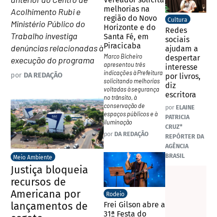
melhorias na
Acolhimento Rubi e
região do Novo
Cultura
Ministério Público do
Horizonte e do
Redes
Trabalho investiga
Santa Fé, em
sociais
Piracicaba
denúncias relacionadas à
ajudam a
Marco Bicheiro
despertar
execução do programa
apresentou três
interesse
indicações à Prefeitura
por
DA REDAÇÃO
por livros,
solicitando melhorias
diz
voltadas à segurança
escritora
no trânsito, à
conservação de
por
ELAINE
espaços públicos e à
PATRICIA
iluminação
CRUZ*
por
DA REDAÇÃO
REPÓRTER DA
AGÊNCIA
BRASIL
Meio Ambiente
Justiça bloqueia
recursos de
Americana por
Rodeio
lançamentos de
Frei Gilson abre a
31ª Festa do