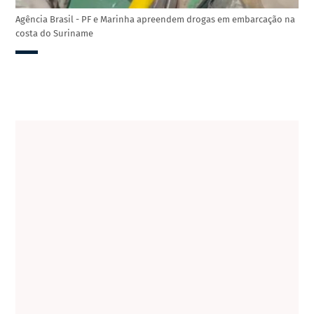
Agência Brasil - PF e Marinha apreendem drogas em embarcação na
costa do Suriname