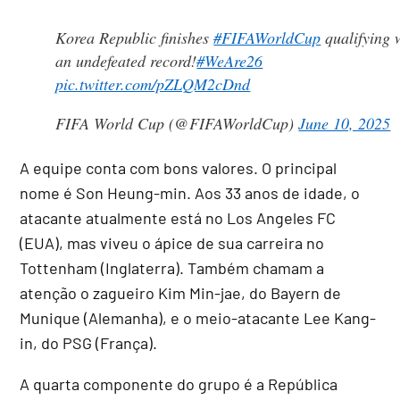
Korea Republic finishes
#FIFAWorldCup
qualifying 
an undefeated record!
#WeAre26
pic.twitter.com/pZLQM2cDnd
FIFA World Cup (@FIFAWorldCup)
June 10, 2025
A equipe conta com bons valores. O principal
nome é Son Heung-min. Aos 33 anos de idade, o
atacante atualmente está no Los Angeles FC
(EUA), mas viveu o ápice de sua carreira no
Tottenham (Inglaterra). Também chamam a
atenção o zagueiro Kim Min-jae, do Bayern de
Munique (Alemanha), e o meio-atacante Lee Kang-
in, do PSG (França).
A quarta componente do grupo é a República