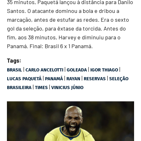
35 minutos, Paquetá lançou à distância para Danilo
Santos. O atacante dominou a bola e dribou a
marcação, antes de estufar as redes. Era o sexto
gol da seleção, para êxtase da torcida. Antes do
fim, aos 38 minutos, Harvey e diminuiu para o
Panamá. Final: Brasil 6 x 1 Panamá.
Tags:
|
|
|
|
BRASIL
CARLO ANCELOTTI
GOLEADA
IGOR THIAGO
|
|
|
|
LUCAS PAQUETÁ
PANAMÁ
RAYAN
RESERVAS
SELEÇÃO
|
|
BRASILEIRA
TIMES
VINICIUS JÚNIO