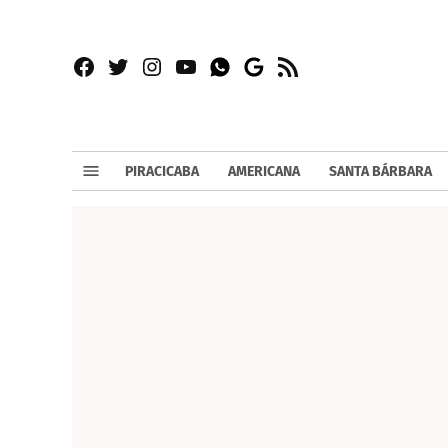
Facebook
Twitter
Instagram
YouTube
RSS
Whatsapp
Google
News
PIRACICABA
AMERICANA
SANTA BÁRBARA