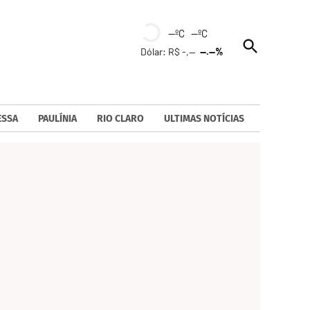
--ºC --ºC
Open
Dólar: R$ -,--
--.--%
Search
ESSA
PAULÍNIA
RIO CLARO
ULTIMAS NOTÍCIAS