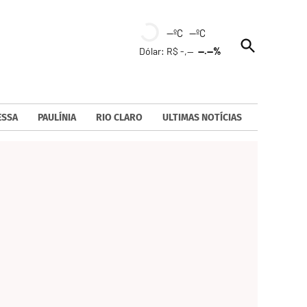
--ºC --ºC
Open
Dólar: R$ -,--
--.--%
Search
ESSA
PAULÍNIA
RIO CLARO
ULTIMAS NOTÍCIAS