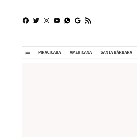
Facebook
Twitter
Instagram
YouTube
RSS
Whatsapp
Google
News
PIRACICABA
AMERICANA
SANTA BÁRBARA