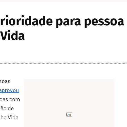
rioridade para pessoa 
 Vida
ssoas
aprovou
soas com
são de
nha Vida