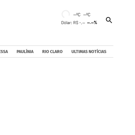
--ºC --ºC
Open
Dólar: R$ -,--
--.--%
Search
ESSA
PAULÍNIA
RIO CLARO
ULTIMAS NOTÍCIAS