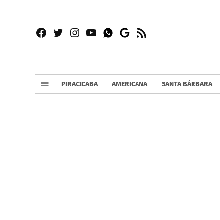
Facebook
Twitter
Instagram
YouTube
RSS
Whatsapp
Google
News
PIRACICABA
AMERICANA
SANTA BÁRBARA