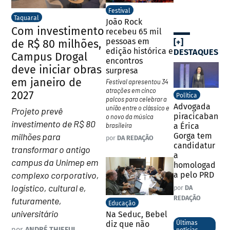
Festival
Taquaral
João Rock
Com investimento
recebeu 65 mil
pessoas em
de R$ 80 milhões,
[+]
edição histórica e
DESTAQUES
Campus Drogal
encontros
deve iniciar obras
surpresa
em janeiro de
Festival apresentou 34
atrações em cinco
2027
Política
palcos para celebrar a
Advogada
união entre o clássico e
Projeto prevê
piracicaban
o novo da música
investimento de R$ 80
brasileira
a Érica
milhões para
Gorga tem
por
DA REDAÇÃO
candidatur
transformar o antigo
a
campus da Unimep em
homologad
complexo corporativo,
a pelo PRD
logístico, cultural e,
por
DA
REDAÇÃO
futuramente,
Educação
universitário
Na Seduc, Bebel
diz que não
Últimas
por
ANDRÉ THIEFUL