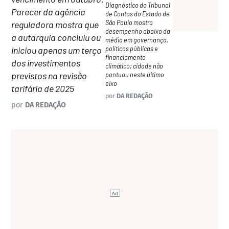
Diagnóstico do Tribunal
Parecer da agência
de Contas do Estado de
São Paulo mostra
reguladora mostra que
desempenho abaixo da
a autarquia concluiu ou
média em governança,
políticas públicas e
iniciou apenas um terço
financiamento
dos investimentos
climático; cidade não
previstos na revisão
pontuou neste último
eixo
tarifária de 2025
por
DA REDAÇÃO
por
DA REDAÇÃO