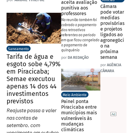
notícias
aceita avaliação
Câmara
punitiva aos
pode votar
professores
medidas
Na reunião também foi
provisórias
cobrado o pagamento
e projetos
dos retroativos
ligados ao
referentes ao período
em que ficou congelado
agronegóci
o pagamento de
o na
Saneamento
quinquênio
próxima
Tarifa de água e
semana
por
DA REDAÇÃO
esgoto sobe 4,79%
por
AGÊNCIA
em Piracicaba;
CÂMARA
Semae executou
apenas 14 dos 44
investimentos
Meio Ambiente
previstos
Painel ponta
Piracicaba entre
Reajuste passa a valer
municípios mais
nas contas de
vulneráveis às
mudanças
setembro, com
climáticas
vencimento em outubro.