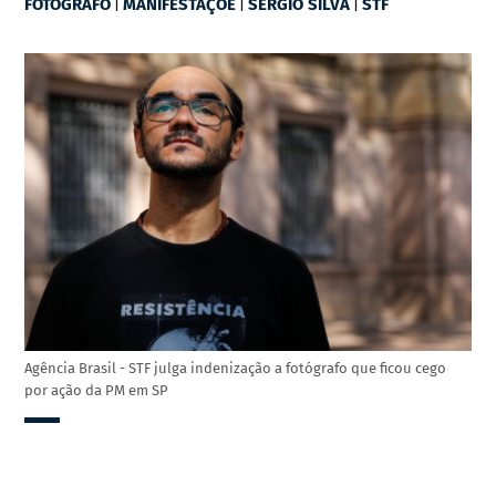
|
|
|
FOTÓGRAFO
MANIFESTAÇÕE
SÉRGIO SILVA
STF
Agência Brasil - STF julga indenização a fotógrafo que ficou cego
por ação da PM em SP