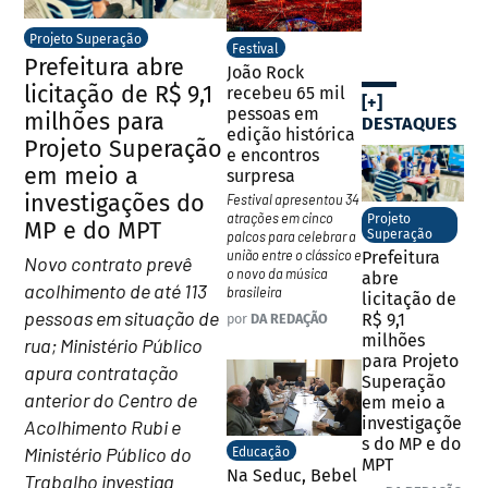
Projeto Superação
Festival
Prefeitura abre
João Rock
licitação de R$ 9,1
recebeu 65 mil
[+]
pessoas em
milhões para
DESTAQUES
edição histórica
Projeto Superação
e encontros
em meio a
surpresa
investigações do
Festival apresentou 34
atrações em cinco
Projeto
MP e do MPT
Superação
palcos para celebrar a
união entre o clássico e
Prefeitura
Novo contrato prevê
o novo da música
abre
acolhimento de até 113
brasileira
licitação de
pessoas em situação de
R$ 9,1
por
DA REDAÇÃO
milhões
rua; Ministério Público
para Projeto
apura contratação
Superação
anterior do Centro de
em meio a
investigaçõe
Acolhimento Rubi e
s do MP e do
Ministério Público do
Educação
MPT
Na Seduc, Bebel
Trabalho investiga