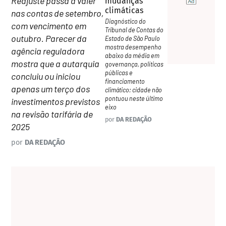
Reajuste passa a valer
mudanças
climáticas
nas contas de setembro,
Diagnóstico do
com vencimento em
Tribunal de Contas do
outubro. Parecer da
Estado de São Paulo
mostra desempenho
agência reguladora
abaixo da média em
mostra que a autarquia
governança, políticas
públicas e
concluiu ou iniciou
financiamento
apenas um terço dos
climático; cidade não
pontuou neste último
investimentos previstos
eixo
na revisão tarifária de
por
DA REDAÇÃO
2025
por
DA REDAÇÃO