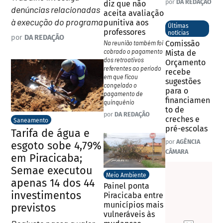
por
DA REDAÇÃO
diz que não
denúncias relacionadas
aceita avaliação
à execução do programa
punitiva aos
Últimas
professores
notícias
por
DA REDAÇÃO
Na reunião também foi
Comissão
cobrado o pagamento
Mista de
dos retroativos
Orçamento
referentes ao período
recebe
em que ficou
sugestões
congelado o
para o
pagamento de
financiamen
quinquênio
to de
por
DA REDAÇÃO
creches e
Saneamento
pré-escolas
Tarifa de água e
por
AGÊNCIA
esgoto sobe 4,79%
CÂMARA
em Piracicaba;
Semae executou
Meio Ambiente
apenas 14 dos 44
Painel ponta
investimentos
Piracicaba entre
municípios mais
previstos
vulneráveis às