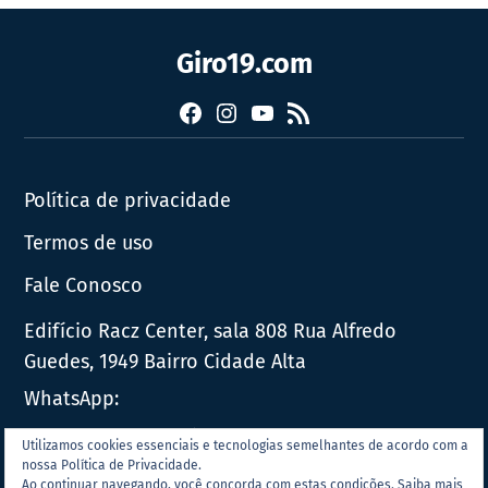
Giro19.com
Facebook
Instagram
YouTube
RSS
Política de privacidade
Termos de uso
Fale Conosco
Edifício Racz Center, sala 808 Rua Alfredo
Guedes, 1949 Bairro Cidade Alta
WhatsApp:
E-mail:
contato@giro19.com.br
Utilizamos cookies essenciais e tecnologias semelhantes de acordo com a
nossa Política de Privacidade.
Ao continuar navegando, você concorda com estas condições.
Saiba mais