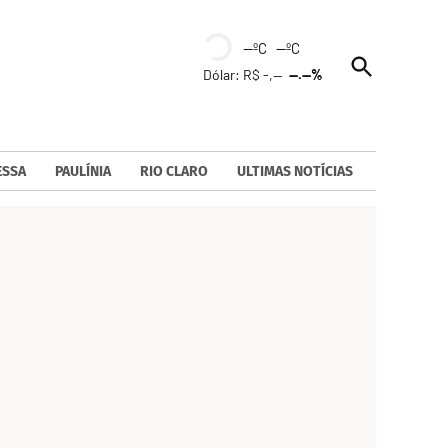
--ºC --ºC
Open
Dólar: R$ -,--
--.--%
Search
ESSA
PAULÍNIA
RIO CLARO
ULTIMAS NOTÍCIAS