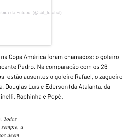
leira de Futebol (@cbf_futebol)
 na Copa América foram chamados: o goleiro
tacante Pedro. Na comparação com os 26
s, estão ausentes o goleiro Rafael, o zagueiro
 Douglas Luís e Ederson (da Atalanta, da
tinelli, Raphinha e Pepê.
. Todos
 sempre, a
 nos deem