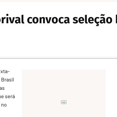
ival convoca seleção b
exta-
 Brasil
las
ue será
 no