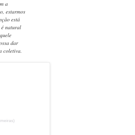
om a
o, estarmos
nção está
 é natural
quele
ossa dar
 coletiva.
lmeiras)