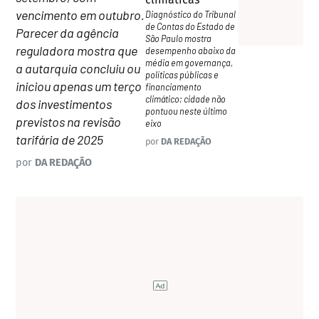
vencimento em outubro.
Diagnóstico do Tribunal
de Contas do Estado de
Parecer da agência
São Paulo mostra
reguladora mostra que
desempenho abaixo da
média em governança,
a autarquia concluiu ou
políticas públicas e
iniciou apenas um terço
financiamento
climático; cidade não
dos investimentos
pontuou neste último
previstos na revisão
eixo
tarifária de 2025
por
DA REDAÇÃO
por
DA REDAÇÃO