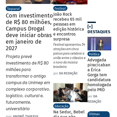
Festival
Taquaral
João Rock
Com investimento
recebeu 65 mil
de R$ 80 milhões,
pessoas em
[+]
Campus Drogal
edição histórica
DESTAQUES
e encontros
deve iniciar obras
surpresa
em janeiro de
Festival apresentou 34
2027
atrações em cinco
palcos para celebrar a
Política
Projeto prevê
união entre o clássico e
Advogada
investimento de R$ 80
o novo da música
piracicaban
brasileira
milhões para
a Érica
por
DA REDAÇÃO
Gorga tem
transformar o antigo
candidatura
campus da Unimep em
homologada
complexo corporativo,
pelo PRD
logístico, cultural e,
por
DA
futuramente,
REDAÇÃO
Educação
universitário
Na Seduc, Bebel
Últimas
diz que não
por
ANDRÉ THIEFUL