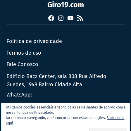
Giro19.com
Facebook
Instagram
YouTube
RSS
Política de privacidade
Termos de uso
Fale Conosco
Edifício Racz Center, sala 808 Rua Alfredo
Guedes, 1949 Bairro Cidade Alta
WhatsApp:
E-mail:
contato@giro19.com.br
Utilizamos cookies essenciais e tecnologias semelhantes de acordo com a
nossa Política de Privacidade.
Ao continuar navegando, você concorda com estas condições.
Saiba mais
© 2026 | TODOS OS DIREITOS RESERVADOS AO GIRO19.COM.BR.
aqui
ESTE MATERIAL NÃO PODE SER PUBLICADO, TRANSMITIDO POR