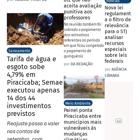
notícias
aceita avaliação
Nova lei
punitiva aos
regulament
professores
a o filtro de
Na reunião também foi
relevância
cobrado o pagamento
para o STJ
dos retroativos
analisar
referentes ao período
recursos
em que ficou congelado
especiais
o pagamento de
Saneamento
sobre leis
quinquênio
Tarifa de água e
federais
por
DA REDAÇÃO
esgoto sobe
por
AGÊNCIA
4,79% em
CÂMARA
Piracicaba; Semae
executou apenas
14 dos 44
Meio Ambiente
investimentos
Painel ponta
previstos
Piracicaba entre
municípios mais
Reajuste passa a valer
vulneráveis às
nas contas de
mudanças
setembro, com
climáticas