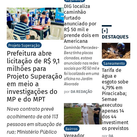
DIG localiza
caminhão
furtado
anunciado por
R$ 50 mil e
[+]
prende dois em
DESTAQUES
Americana
Projeto Superação
Caminhão Mercedes-
Prefeitura abre
Benz tinha placas
clonadas, estava
licitação de R$ 9,1
anunciado nas redes
Saneamento
milhões para
sociais por R$ 50 mil e
Tarifa de
foi localizado em uma
Projeto Superação
água e
oficina no Jardim
esgoto sobe
em meio a
Alvorada
4,79% em
investigações do
por
DA REDAÇÃO
Piracicaba;
MP e do MPT
Semae
executou
Novo contrato prevê
apenas 14
acolhimento de até 113
dos 44
investiment
pessoas em situação de
os previstos
Bairros
rua; Ministério Público
Vereador
por
DA