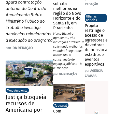
apura contratação
solicita
REDAÇÃO
anterior do Centro de
melhorias na
região do Novo
Acolhimento Rubi e
Últimas
Horizonte e do
Ministério Público do
notícias
Santa Fé, em
Projeto
Trabalho investiga
Piracicaba
restringe o
denúncias relacionadas
Marco Bicheiro
acesso de
apresentou três
à execução do programa
agressores e
indicações à Prefeitura
devedores
solicitando melhorias
por
DA REDAÇÃO
de pensão a
voltadas à segurança
estádios e
no trânsito, à
eventos
conservação de
espaços públicos e à
esportivos
iluminação
por
AGÊNCIA
por
DA REDAÇÃO
CÂMARA
Meio Ambiente
Justiça bloqueia
recursos de
Taquaral
Americana por
Com