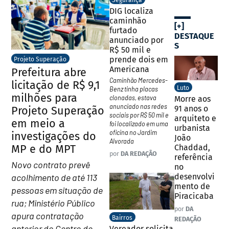
Segurança
DIG localiza
caminhão
[+]
furtado
DESTAQUE
anunciado por
S
R$ 50 mil e
prende dois em
Projeto Superação
Americana
Prefeitura abre
Caminhão Mercedes-
licitação de R$ 9,1
Luto
Benz tinha placas
milhões para
clonadas, estava
Morre aos
anunciado nas redes
91 anos o
Projeto Superação
sociais por R$ 50 mil e
arquiteto e
em meio a
foi localizado em uma
urbanista
oficina no Jardim
investigações do
João
Alvorada
MP e do MPT
Chaddad,
por
DA REDAÇÃO
referência
Novo contrato prevê
no
acolhimento de até 113
desenvolvi
mento de
pessoas em situação de
Piracicaba
rua; Ministério Público
por
DA
apura contratação
Bairros
REDAÇÃO
anterior do Centro de
Vereador solicita