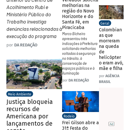
melhorias na
Acolhimento Rubi e
região do Novo
Ministério Público do
Horizonte e do
Trabalho investiga
Santa Fé, em
Geral
Piracicaba
denúncias relacionadas à
Colombian
Marco Bicheiro
as que
execução do programa
apresentou três
morreram
indicações à Prefeitura
por
DA REDAÇÃO
na queda
solicitando melhorias
de
voltadas à segurança
helicópter
no trânsito, à
o eram avó,
conservação de
mãe e filha
espaços públicos e à
iluminação
por
AGÊNCIA
por
DA REDAÇÃO
BRASIL
Meio Ambiente
Justiça bloqueia
recursos de
Americana por
Rodeio
lançamentos de
Frei Gilson abre a
31ª Festa do