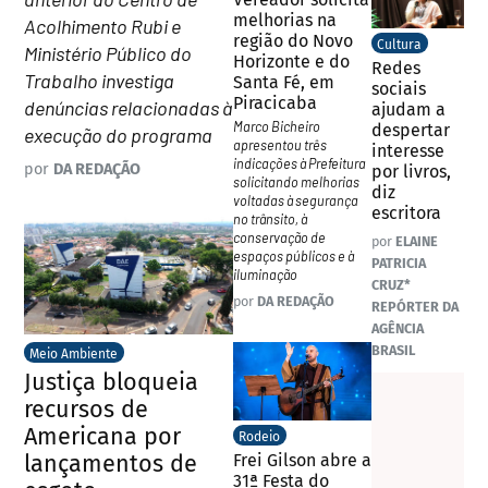
melhorias na
Acolhimento Rubi e
região do Novo
Cultura
Ministério Público do
Horizonte e do
Redes
Trabalho investiga
Santa Fé, em
sociais
Piracicaba
denúncias relacionadas à
ajudam a
Marco Bicheiro
despertar
execução do programa
apresentou três
interesse
indicações à Prefeitura
por
DA REDAÇÃO
por livros,
solicitando melhorias
diz
voltadas à segurança
escritora
no trânsito, à
conservação de
por
ELAINE
espaços públicos e à
PATRICIA
iluminação
CRUZ*
por
DA REDAÇÃO
REPÓRTER DA
AGÊNCIA
BRASIL
Meio Ambiente
Justiça bloqueia
recursos de
Americana por
Rodeio
lançamentos de
Frei Gilson abre a
31ª Festa do