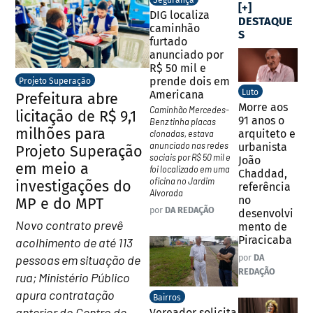
Segurança
[+]
DIG localiza
DESTAQUE
caminhão
S
furtado
anunciado por
R$ 50 mil e
prende dois em
Projeto Superação
Luto
Americana
Prefeitura abre
Morre aos
Caminhão Mercedes-
licitação de R$ 9,1
91 anos o
Benz tinha placas
milhões para
arquiteto e
clonadas, estava
anunciado nas redes
urbanista
Projeto Superação
sociais por R$ 50 mil e
João
em meio a
foi localizado em uma
Chaddad,
oficina no Jardim
investigações do
referência
Alvorada
no
MP e do MPT
por
DA REDAÇÃO
desenvolvi
Novo contrato prevê
mento de
Piracicaba
acolhimento de até 113
pessoas em situação de
por
DA
REDAÇÃO
rua; Ministério Público
apura contratação
Bairros
anterior do Centro de
Vereador solicita