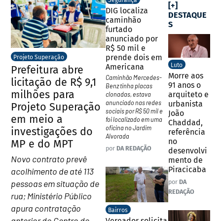
Segurança
[+]
DIG localiza
DESTAQUE
caminhão
S
furtado
anunciado por
R$ 50 mil e
prende dois em
Projeto Superação
Luto
Americana
Prefeitura abre
Morre aos
Caminhão Mercedes-
licitação de R$ 9,1
91 anos o
Benz tinha placas
milhões para
arquiteto e
clonadas, estava
anunciado nas redes
urbanista
Projeto Superação
sociais por R$ 50 mil e
João
em meio a
foi localizado em uma
Chaddad,
oficina no Jardim
investigações do
referência
Alvorada
no
MP e do MPT
por
DA REDAÇÃO
desenvolvi
Novo contrato prevê
mento de
Piracicaba
acolhimento de até 113
pessoas em situação de
por
DA
REDAÇÃO
rua; Ministério Público
apura contratação
Bairros
anterior do Centro de
Vereador solicita