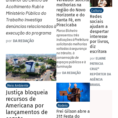
melhorias na
Acolhimento Rubi e
região do Novo
Cultura
Ministério Público do
Horizonte e do
Redes
Trabalho investiga
Santa Fé, em
sociais
Piracicaba
denúncias relacionadas à
ajudam a
Marco Bicheiro
despertar
execução do programa
apresentou três
interesse
indicações à Prefeitura
por
DA REDAÇÃO
por livros,
solicitando melhorias
diz
voltadas à segurança
escritora
no trânsito, à
conservação de
por
ELAINE
espaços públicos e à
PATRICIA
iluminação
CRUZ*
por
DA REDAÇÃO
REPÓRTER DA
AGÊNCIA
BRASIL
Meio Ambiente
Justiça bloqueia
recursos de
Americana por
Rodeio
lançamentos de
Frei Gilson abre a
31ª Festa do