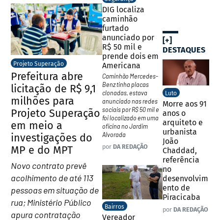
DIG localiza
caminhão
furtado
anunciado por
[+]
R$ 50 mil e
DESTAQUES
prende dois em
Projeto Superação
Americana
Prefeitura abre
Caminhão Mercedes-
Benz tinha placas
licitação de R$ 9,1
clonadas, estava
Luto
milhões para
anunciado nas redes
Morre aos 91
sociais por R$ 50 mil e
Projeto Superação
anos o
foi localizado em uma
arquiteto e
em meio a
oficina no Jardim
urbanista
Alvorada
investigações do
João
por
DA REDAÇÃO
MP e do MPT
Chaddad,
referência
Novo contrato prevê
no
acolhimento de até 113
desenvolvim
ento de
pessoas em situação de
Piracicaba
rua; Ministério Público
Bairros
por
DA REDAÇÃO
apura contratação
Vereador