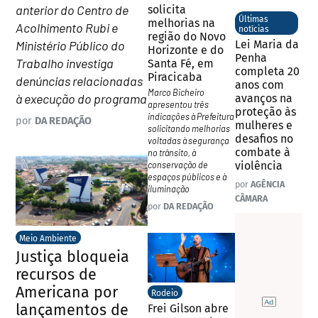
anterior do Centro de
solicita
Últimas
melhorias na
Acolhimento Rubi e
notícias
região do Novo
Ministério Público do
Lei Maria da
Horizonte e do
Penha
Trabalho investiga
Santa Fé, em
completa 20
Piracicaba
denúncias relacionadas
anos com
Marco Bicheiro
à execução do programa
avanços na
apresentou três
proteção às
indicações à Prefeitura
por
DA REDAÇÃO
mulheres e
solicitando melhorias
desafios no
voltadas à segurança
combate à
no trânsito, à
conservação de
violência
espaços públicos e à
por
AGÊNCIA
iluminação
CÂMARA
por
DA REDAÇÃO
Meio Ambiente
Justiça bloqueia
recursos de
Americana por
Rodeio
lançamentos de
Frei Gilson abre