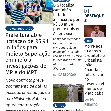
Segurança
DIG localiza
caminhão
[+]
furtado
DESTAQUE
anunciado por
S
R$ 50 mil e
prende dois em
Projeto Superação
Americana
Prefeitura abre
Caminhão Mercedes-
licitação de R$ 9,1
Luto
Benz tinha placas
Morre aos
milhões para
clonadas, estava
91 anos o
anunciado nas redes
Projeto Superação
arquiteto e
sociais por R$ 50 mil e
em meio a
urbanista
foi localizado em uma
oficina no Jardim
João
investigações do
Alvorada
Chaddad,
MP e do MPT
referência
por
DA REDAÇÃO
no
Novo contrato prevê
desenvolvi
acolhimento de até 113
mento de
pessoas em situação de
Piracicaba
rua; Ministério Público
por
DA
apura contratação
REDAÇÃO
Bairros
anterior do Centro de
Vereador solicita