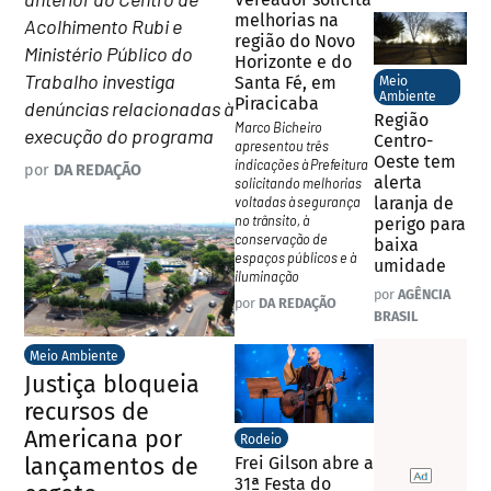
melhorias na
Acolhimento Rubi e
região do Novo
Ministério Público do
Horizonte e do
Trabalho investiga
Santa Fé, em
Meio
Ambiente
Piracicaba
denúncias relacionadas à
Região
Marco Bicheiro
execução do programa
Centro-
apresentou três
Oeste tem
indicações à Prefeitura
por
DA REDAÇÃO
alerta
solicitando melhorias
voltadas à segurança
laranja de
no trânsito, à
perigo para
conservação de
baixa
espaços públicos e à
umidade
iluminação
por
AGÊNCIA
por
DA REDAÇÃO
BRASIL
Meio Ambiente
Justiça bloqueia
recursos de
Americana por
Rodeio
lançamentos de
Frei Gilson abre a
31ª Festa do