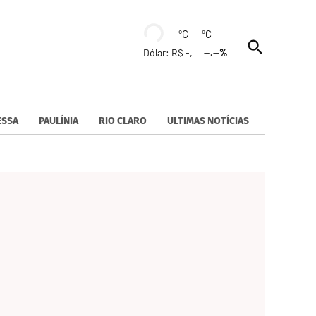
--ºC --ºC
Open
Dólar: R$ -,--
--.--%
Search
ESSA
PAULÍNIA
RIO CLARO
ULTIMAS NOTÍCIAS