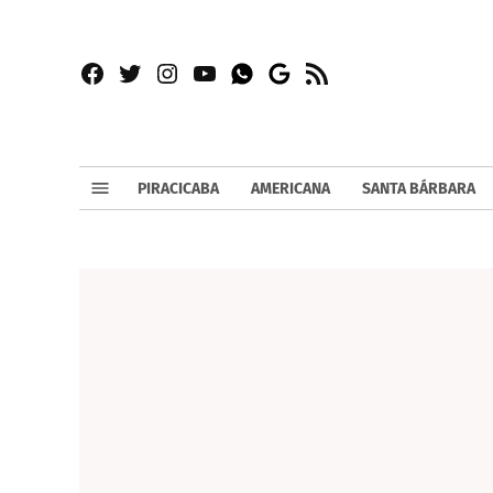
Facebook
Twitter
Instagram
YouTube
RSS
Whatsapp
Google
News
PIRACICABA
AMERICANA
SANTA BÁRBARA