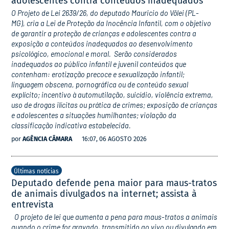
adolescentes contra conteúdos inadequados
O Projeto de Lei 2639/26, do deputado Mauricio do Vôlei (PL-
MG), cria a Lei de Proteção da Inocência Infantil, com o objetivo
de garantir a proteção de crianças e adolescentes contra a
exposição a conteúdos inadequados ao desenvolvimento
psicológico, emocional e moral. Serão considerados
inadequados ao público infantil e juvenil conteúdos que
contenham: erotização precoce e sexualização infantil;
linguagem obscena, pornográfica ou de conteúdo sexual
explícito; incentivo à automutilação, suicídio, violência extrema,
uso de drogas ilícitas ou prática de crimes; exposição de crianças
e adolescentes a situações humilhantes; violação da
classificação indicativa estabelecida.
por
AGÊNCIA CÂMARA
16:07, 06 AGOSTO 2026
Últimas notícias
Deputado defende pena maior para maus-tratos
de animais divulgados na internet; assista à
entrevista
O projeto de lei que aumenta a pena para maus-tratos a animais
quando o crime for gravado, transmitido ao vivo ou divulgado em