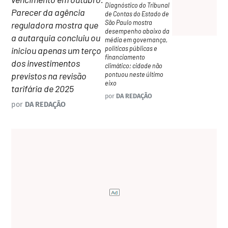
Diagnóstico do Tribunal
Parecer da agência
de Contas do Estado de
São Paulo mostra
reguladora mostra que
desempenho abaixo da
a autarquia concluiu ou
média em governança,
políticas públicas e
iniciou apenas um terço
financiamento
dos investimentos
climático; cidade não
previstos na revisão
pontuou neste último
eixo
tarifária de 2025
por
DA REDAÇÃO
por
DA REDAÇÃO