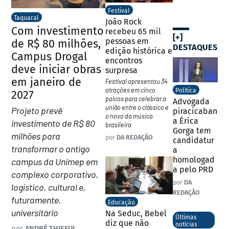
Festival
Taquaral
João Rock
Com investimento
recebeu 65 mil
[+]
pessoas em
de R$ 80 milhões,
DESTAQUES
edição histórica e
Campus Drogal
encontros
deve iniciar obras
surpresa
em janeiro de
Festival apresentou 34
atrações em cinco
Política
2027
palcos para celebrar a
Advogada
união entre o clássico e
Projeto prevê
piracicaban
o novo da música
a Érica
investimento de R$ 80
brasileira
Gorga tem
milhões para
por
DA REDAÇÃO
candidatur
transformar o antigo
a
homologad
campus da Unimep em
a pelo PRD
complexo corporativo,
por
DA
logístico, cultural e,
REDAÇÃO
futuramente,
Educação
universitário
Na Seduc, Bebel
Últimas
diz que não
notícias
por
ANDRÉ THIEFUL