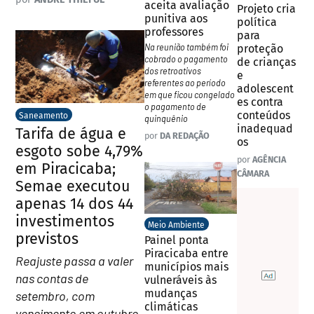
aceita avaliação
Projeto cria
punitiva aos
política
professores
para
Na reunião também foi
proteção
cobrado o pagamento
de crianças
dos retroativos
e
referentes ao período
adolescent
em que ficou congelado
es contra
o pagamento de
conteúdos
Saneamento
quinquênio
inadequad
Tarifa de água e
por
DA REDAÇÃO
os
esgoto sobe 4,79%
por
AGÊNCIA
em Piracicaba;
CÂMARA
Semae executou
apenas 14 dos 44
investimentos
Meio Ambiente
previstos
Painel ponta
Piracicaba entre
Reajuste passa a valer
municípios mais
nas contas de
vulneráveis às
mudanças
setembro, com
climáticas
vencimento em outubro.